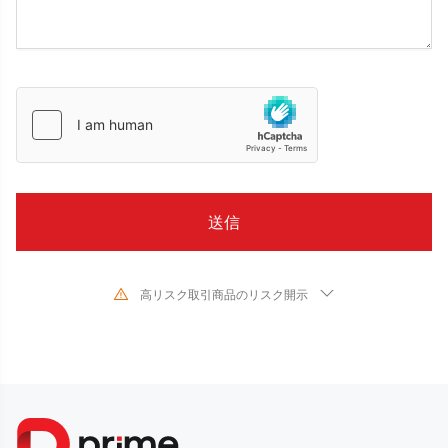
高リスク取引商品のリスク開示
金融商品の取引は、対象となる金融商品の価値や価格が変動するため、高い
リスクが伴います。予測できない不利な相場変動により、短期間に投資金額
を超える多額の損失を被る可能性があります。金融商品の過去のパフォーマ
ンスは、将来のパフォーマンスを示唆するものではありません。当社との取
引を行う前に、必ず各金融商品の取引リスクを読み、十分に理解してくださ
い。当社がここに開示したリスクを理解できない場合は、独立した専門家の
助言を求める必要があります。