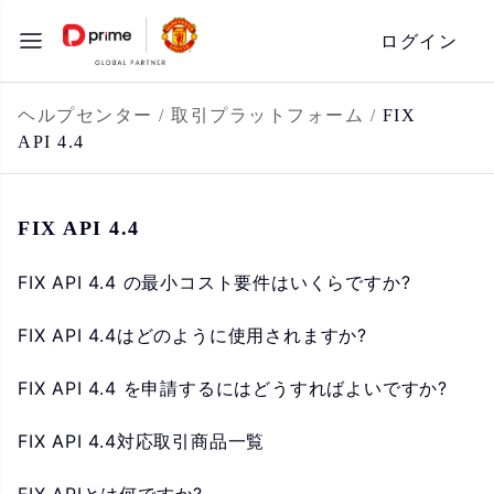
コ
ログイン
ン
テ
ン
ヘルプセンター
/
取引プラットフォーム
/
FIX
API 4.4
ツ
へ
ス
FIX API 4.4
キ
ッ
FIX API 4.4 の最小コスト要件はいくらですか?
プ
FIX API 4.4はどのように使用されますか?
FIX API 4.4 を申請するにはどうすればよいですか?
FIX API 4.4対応取引商品一覧