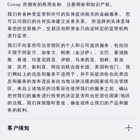
Group 所拥有的商用名称、注册商标和知识产权。
在与我们进行任何交易之前，请确保您完全了解使用相应
金融工具进行交易的风险。 如果您不了解此处说明的风
我们有各种受监管和许可的实体提供相关的金融服务。 您
险，则应寻求独立的专业建议。
可以与我们的任何实体建立业务关系。 所选择的实体意味
着您的交易账户，交易活动和资金只由这特定的监管机构
进行监管。
我们不向某些司法管辖区的个人和公司提供服务，包括但
不限于阿富汗、加拿大、刚果（金沙萨）、古巴、塞浦路
斯、香港、印度尼西亚、伊朗、马来西亚、朝鲜、新加
坡、苏丹、叙利亚、阿拉伯联合酋长国、美国和也门。 我
们网站上的信息和服务不适用于，并不应提供给在此类信
息和服务的发布违反各自当地法律法规的国家或司法管辖
区。来自上述地区的访客应在使用我们的服务之前，确认
您对我们的服务进行投资的决定是否符合您居住国家/地区
的法规。我们保留随时更改，修改或终止我们的产品和服
务的权利。
客户须知