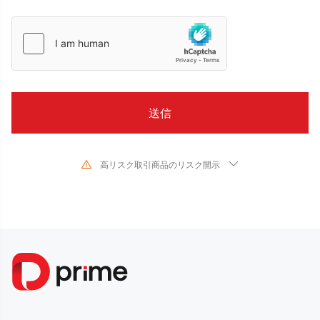
高リスク取引商品のリスク開示
金融商品の取引は、対象となる金融商品の価値や価格が変動するため、高い
リスクが伴います。予測できない不利な相場変動により、短期間に投資金額
を超える多額の損失を被る可能性があります。金融商品の過去のパフォーマ
ンスは、将来のパフォーマンスを示唆するものではありません。当社との取
引を行う前に、必ず各金融商品の取引リスクを読み、十分に理解してくださ
い。当社がここに開示したリスクを理解できない場合は、独立した専門家の
助言を求める必要があります。