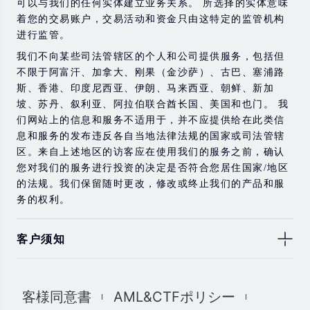
可以与我们的任何实体建立业务关系。 所选择的实体意味
着您的交易账户，交易活动和资金只由这特定的监管机构
进行监管。
我们不向某些司法管辖区的个人和公司提供服务，包括但
不限于阿富汗、加拿大、刚果（金沙萨）、古巴、塞浦路
斯、香港、印度尼西亚、伊朗、马来西亚、朝鲜、新加
坡、苏丹、叙利亚、阿拉伯联合酋长国、美国和也门。 我
们网站上的信息和服务不适用于，并不应提供给在此类信
息和服务的发布违反各自当地法律法规的国家或司法管辖
区。来自上述地区的访客应在使用我们的服务之前，确认
您对我们的服务进行投资的决定是否符合您居住国家/地区
的法规。我们保留随时更改，修改或终止我们的产品和服
务的权利。
客户须知
此处显示的任何交易符号仅用于说明目的，不构成我们的
任何建议。 本网站上提供的任何评论，陈述，数据，信
客様同意書
AML&CTFポリシー
息，材料或第三方材料（“材料”）仅供参考。 该材料仅被