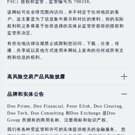
FSC）授权和监管，监管编号为 700238。
该网站可在全球范围内访问，并不特定于任何地区的客
户。这主要是为了信息集中展示和对比的便利，你的实际
权利和义务将基于你所选择的实体从监管所获得的授权和
监管所决定。
有些当地法律法规禁止或限制您访问，下载，分发，传
播，共享或以其他方式使用本网站上发布的任何或所有文
档和信息的权利。
高风险交易产品风险披露
由于基础金融工具的价值和价格会有剧烈变动，股票，证
品牌和实体公告
券，期货，差价合约和其他金融产品交易涉及高风险，可
能会在短时间内发生超过您的初始投资的大额亏损。
Doo Prime, Doo Financial, Peter Elish, Doo Clearing,
过去的投资表现并不代表其未来的表现。
Doo Tech, Doo Consulting 和Doo Exchange 是Doo
Group 所拥有的商用名称、注册商标和知识产权。
在与我们进行任何交易之前，请确保您完全了解使用相应
金融工具进行交易的风险。 如果您不了解此处说明的风
我们有各种受监管和许可的实体提供相关的金融服务。 您
险，则应寻求独立的专业建议。