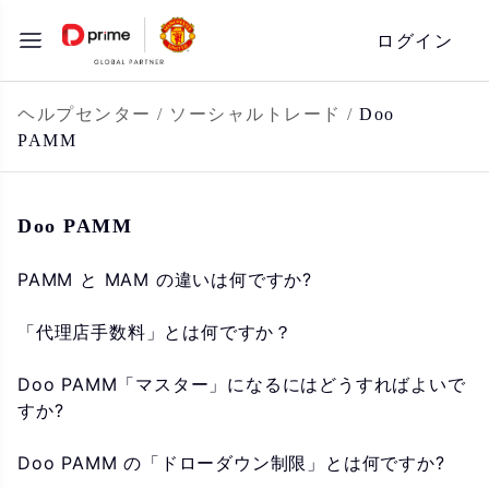
コ
ログイン
ン
テ
ン
ヘルプセンター
/
ソーシャルトレード
/
Doo
PAMM
ツ
へ
ス
Doo PAMM
キ
ッ
PAMM と MAM の違いは何ですか?
プ
「代理店手数料」とは何ですか？
Doo PAMM「マスター」になるにはどうすればよいで
すか?
Doo PAMM の「ドローダウン制限」とは何ですか?