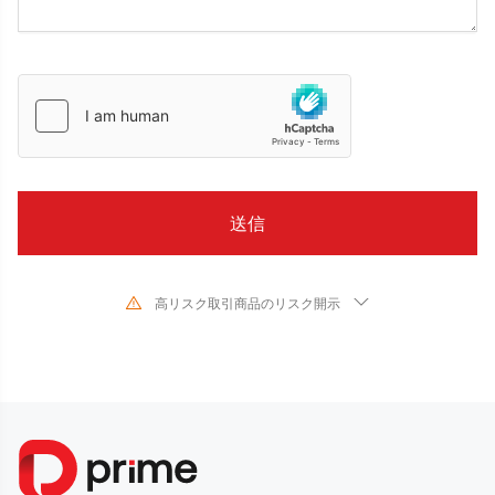
高リスク取引商品のリスク開示
金融商品の取引は、対象となる金融商品の価値や価格が変動するため、高い
リスクが伴います。予測できない不利な相場変動により、短期間に投資金額
を超える多額の損失を被る可能性があります。金融商品の過去のパフォーマ
ンスは、将来のパフォーマンスを示唆するものではありません。当社との取
引を行う前に、必ず各金融商品の取引リスクを読み、十分に理解してくださ
い。当社がここに開示したリスクを理解できない場合は、独立した専門家の
助言を求める必要があります。