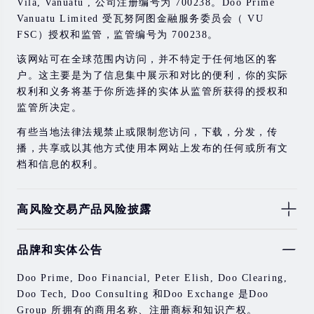
Vila, Vanuatu , 公司注册编号为 700238。Doo Prime
Vanuatu Limited 受瓦努阿图金融服务委员会（ VU
FSC）授权和监管，监管编号为 700238。
该网站可在全球范围内访问，并不特定于任何地区的客
户。这主要是为了信息集中展示和对比的便利，你的实际
权利和义务将基于你所选择的实体从监管所获得的授权和
监管所决定。
有些当地法律法规禁止或限制您访问，下载，分发，传
播，共享或以其他方式使用本网站上发布的任何或所有文
档和信息的权利。
高风险交易产品风险披露
由于基础金融工具的价值和价格会有剧烈变动，股票，证
品牌和实体公告
券，期货，差价合约和其他金融产品交易涉及高风险，可
能会在短时间内发生超过您的初始投资的大额亏损。
Doo Prime, Doo Financial, Peter Elish, Doo Clearing,
过去的投资表现并不代表其未来的表现。
Doo Tech, Doo Consulting 和Doo Exchange 是Doo
Group 所拥有的商用名称、注册商标和知识产权。
在与我们进行任何交易之前，请确保您完全了解使用相应