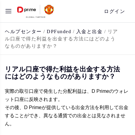
コ
ログイン
ン
テ
ン
ヘルプセンター
/
DPFunded
/
入金と出金
/
リア
ル口座で得た利益を出金する方法にはどのよう
ツ
なものがありますか？
へ
ス
キ
リアル口座で得た利益を出金する方法
にはどのようなものがありますか？
ッ
プ
実際の取引口座で発生した分配利益は、D Primeのウォレ
ット口座に反映されます。
その後、D Primeが提供している出金方法を利用して出金
することができ、異なる通貨での出金とは見なされませ
ん。