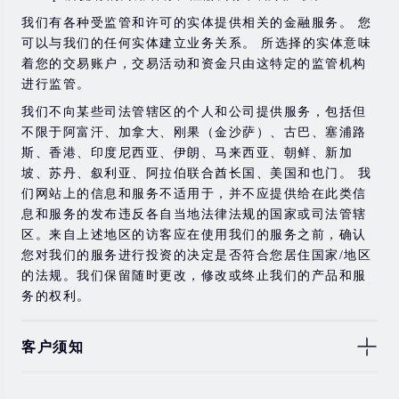
金融工具进行交易的风险。 如果您不了解此处说明的风
我们有各种受监管和许可的实体提供相关的金融服务。 您
险，则应寻求独立的专业建议。
可以与我们的任何实体建立业务关系。 所选择的实体意味
着您的交易账户，交易活动和资金只由这特定的监管机构
进行监管。
我们不向某些司法管辖区的个人和公司提供服务，包括但
不限于阿富汗、加拿大、刚果（金沙萨）、古巴、塞浦路
斯、香港、印度尼西亚、伊朗、马来西亚、朝鲜、新加
坡、苏丹、叙利亚、阿拉伯联合酋长国、美国和也门。 我
们网站上的信息和服务不适用于，并不应提供给在此类信
息和服务的发布违反各自当地法律法规的国家或司法管辖
区。来自上述地区的访客应在使用我们的服务之前，确认
您对我们的服务进行投资的决定是否符合您居住国家/地区
的法规。我们保留随时更改，修改或终止我们的产品和服
务的权利。
客户须知
此处显示的任何交易符号仅用于说明目的，不构成我们的