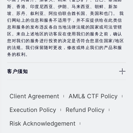
斯、香港、印度尼西亚、伊朗、马来西亚、朝鲜、新加
坡、苏丹、叙利亚、阿拉伯联合酋长国、美国和也门。 我
们网站上的信息和服务不适用于，并不应提供给在此类信
息和服务的发布违反各自当地法律法规的国家或司法管辖
区。来自上述地区的访客应在使用我们的服务之前，确认
您对我们的服务进行投资的决定是否符合您居住国家/地区
的法规。我们保留随时更改，修改或终止我们的产品和服
务的权利。
客户须知
此处显示的任何交易符号仅用于说明目的，不构成我们的
任何建议。 本网站上提供的任何评论，陈述，数据，信
Client Agreement
AML& CTF Policy
息，材料或第三方材料（“材料”）仅供参考。 该材料仅被
认为是市场传播，不包含，也不应被解释为包含任何交易
Execution Policy
Refund Policy
的投资建议和/或投资推荐。 尽管我们已尽一切合理的努力
确保信息的准确性和完整性，但我们对材料不做任何陈述
Risk Acknowledgement
和保证，如果所提供信息的任何不准确和不完整，我们也
不对任何损失负责，包括但不限于利润损失，直接或间接