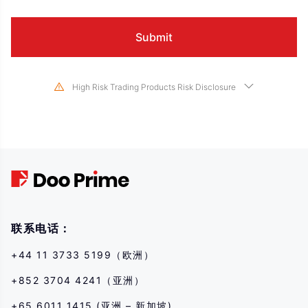
High Risk Trading Products Risk Disclosure
Trading in financial instruments involves high risks due to the fluctuation in
the value and prices of the underlying financial instruments. Due to the
adverse and unpredictable market movements, large losses exceeding the
investor’s initial investment could incur within a short period of time. The
past performance of a financial instrument is not an indication of its future
performance. Please make sure you read and fully understand the trading
risks of the respective financial instrument before engaging in any
transaction with us. You should seek independent professional advice if
you do not understand the risks disclosed by us herein.
联系电话：
+44 11 3733 5199（欧洲）
+852 3704 4241（亚洲）
+65 6011 1415 (亚洲 – 新加坡)