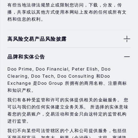
有些当地法律法规禁止或限制您访问，下载，分发，传
播，共享或以其他方式使用本网站上发布的任何或所有文
档和信息的权利。
高风险交易产品风险披露
由于基础金融工具的价值和价格会有剧烈变动，股票，证
品牌和实体公告
券，期货，差价合约和其他金融产品交易涉及高风险，可
能会在短时间内发生超过您的初始投资的大额亏损。
Doo Prime, Doo Financial, Peter Elish, Doo
过去的投资表现并不代表其未来的表现。
Clearing, Doo Tech, Doo Consulting 和Doo
Exchange 是Doo Group 所拥有的商用名称、注册商标
在与我们进行任何交易之前，请确保您完全了解使用相应
和知识产权。
金融工具进行交易的风险。 如果您不了解此处说明的风
险，则应寻求独立的专业建议。
我们有各种受监管和许可的实体提供相关的金融服务。 您
可以与我们的任何实体建立业务关系。 所选择的实体意味
着您的交易账户，交易活动和资金只由这特定的监管机构
进行监管。
我们不向某些司法管辖区的个人和公司提供服务，包括但
不限于阿富汗、加拿大、刚果（金沙萨）、古巴、塞浦路