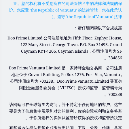
亚。您的权利将不受您所在的司法管辖区中的法律和法规的保
护。您应受 'the Republic of Vanuatu' 的法律管辖，您在此承认
遵守 'the Republic of Vanuatu' 法律。）
请仔细阅读以下合规披露：
Doo Prime Limited 公司注册地址为 Fifth Floor, Zephyr House,
122 Mary Street, George Town, P.O. Box 31493, Grand
Cayman KY1-1206, Cayman Islands，公司注册号为 SI-
334856。
Doo Prime Vanuatu Limited 是一家持牌金融交易商，公司注册
地址位于 Govant Building, Po Box 1276, Port Vila, Vanuatu ,
公司注册编号为 700238。Doo Prime Vanuatu Limited 受瓦努
阿图金融服务委员会（ VU FSC）授权和监管，监管编号为
700238。
该网站可在全球范围内访问，并不特定于任何地区的客户。这主
要是为了信息集中展示和对比的便利，你的实际权利和义务将基
于你所选择的实体从监管所获得的授权和监管所决定。
有些当地法律法规禁止或限制您访问，下载，分发，传播，共享