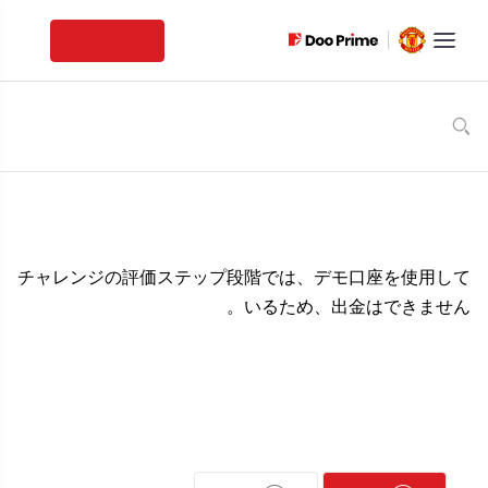
لتخطي
تسجيل الدخول
لى
لمحتوى
مركز المساعدة
/
チャレン
/
入出金
/
DPFunded
ジ期間中に出金はできますか？
チャレンジ期間中に出金はできますか？
チャレンジの評価ステップ段階では、デモ口座を使用して
いるため、出金はできません。
هل حل هذا المقال استفسارك؟