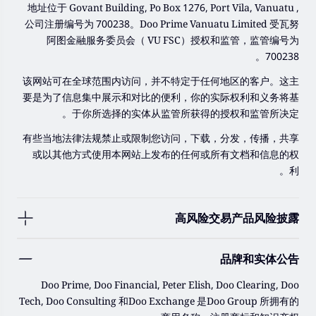
地址位于 Govant Building, Po Box 1276, Port Vila, Vanuatu ,
公司注册编号为 700238。Doo Prime Vanuatu Limited 受瓦努
阿图金融服务委员会（ VU FSC）授权和监管，监管编号为
700238。
该网站可在全球范围内访问，并不特定于任何地区的客户。这主
要是为了信息集中展示和对比的便利，你的实际权利和义务将基
于你所选择的实体从监管所获得的授权和监管所决定。
有些当地法律法规禁止或限制您访问，下载，分发，传播，共享
或以其他方式使用本网站上发布的任何或所有文档和信息的权
利。
高风险交易产品风险披露
由于基础金融工具的价值和价格会有剧烈变动，股票，证券，期
品牌和实体公告
货，差价合约和其他金融产品交易涉及高风险，可能会在短时间
内发生超过您的初始投资的大额亏损。
Doo Prime, Doo Financial, Peter Elish, Doo Clearing, Doo
过去的投资表现并不代表其未来的表现。
Tech, Doo Consulting 和Doo Exchange 是Doo Group 所拥有的