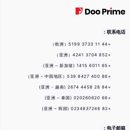
المقابلة قبل الدخول في أي معاملة معنا. إذا لم تفهم المخاطر الموضحة هنا ، فيجب عليك طلب
مشورة مهنية مستقلة.
联系电话：
+44 11 3733 5199（欧洲）
+852 3704 4241（亚洲）
+65 6011 1415 (亚洲 – 新加坡)
+86 400 8427 539（亚洲 - 中国地区）
+84 28 4458 2674 (亚洲 - 越南)
+66 020260620 (亚洲 – 泰国)
+82 0234837246 (亚洲 – 韩国)
电子邮箱：