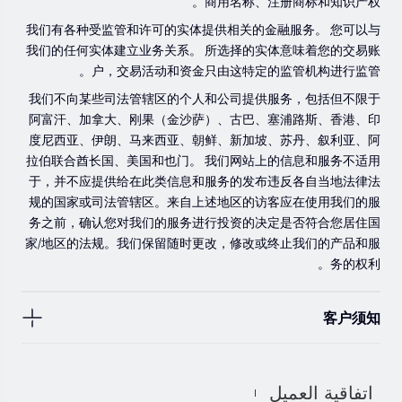
商用名称、注册商标和知识产权。
在与我们进行任何交易之前，请确保您完全了解使用相应金融工
具进行交易的风险。 如果您不了解此处说明的风险，则应寻求独
我们有各种受监管和许可的实体提供相关的金融服务。 您可以与
立的专业建议。
我们的任何实体建立业务关系。 所选择的实体意味着您的交易账
户，交易活动和资金只由这特定的监管机构进行监管。
我们不向某些司法管辖区的个人和公司提供服务，包括但不限于
阿富汗、加拿大、刚果（金沙萨）、古巴、塞浦路斯、香港、印
度尼西亚、伊朗、马来西亚、朝鲜、新加坡、苏丹、叙利亚、阿
拉伯联合酋长国、美国和也门。 我们网站上的信息和服务不适用
于，并不应提供给在此类信息和服务的发布违反各自当地法律法
规的国家或司法管辖区。来自上述地区的访客应在使用我们的服
务之前，确认您对我们的服务进行投资的决定是否符合您居住国
家/地区的法规。我们保留随时更改，修改或终止我们的产品和服
务的权利。
客户须知
此处显示的任何交易符号仅用于说明目的，不构成我们的任何建
议。 本网站上提供的任何评论，陈述，数据，信息，材料或第三
اتفاقية العميل
方材料（“材料”）仅供参考。 该材料仅被认为是市场传播，不包