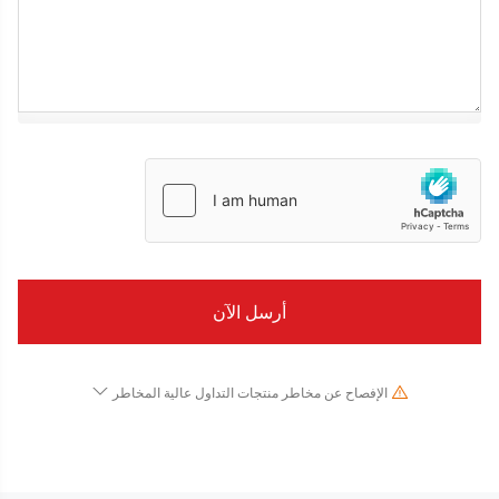
الإفصاح عن مخاطر منتجات التداول عالية المخاطر
نظرًا للتغيرات الجذرية في قيمة وسعر الأدوات المالية الأساسية ، فإن تداول الأسهم والأوراق
المالية والعقود الآجلة والعقود مقابل الفروقات والمنتجات المالية الأخرى ينطوي على مخاطر عالية
وقد يؤدي إلى خسائر كبيرة تتجاوز استثمارك الأولي في فترة زمنية قصيرة. لا يشير أداء الاستثمار
السابق إلى أدائه المستقبلي ، يرجى التأكد من فهمك الكامل لمخاطر التداول باستخدام الأداة المالية