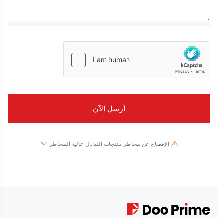
الإفصاح عن مخاطر منتجات التداول عالية المخاطر
نظرًا للتغيرات الجذرية في قيمة وسعر الأدوات المالية الأساسية ، فإن تداول الأسهم والأوراق
المالية والعقود الآجلة والعقود مقابل الفروقات والمنتجات المالية الأخرى ينطوي على مخاطر عالية
وقد يؤدي إلى خسائر كبيرة تتجاوز استثمارك الأولي في فترة زمنية قصيرة. لا يشير أداء الاستثمار
السابق إلى أدائه المستقبلي ، يرجى التأكد من فهمك الكامل لمخاطر التداول باستخدام الأداة المالية
المقابلة قبل الدخول في أي معاملة معنا. إذا لم تفهم المخاطر الموضحة هنا ، فيجب عليك طلب
مشورة مهنية مستقلة.