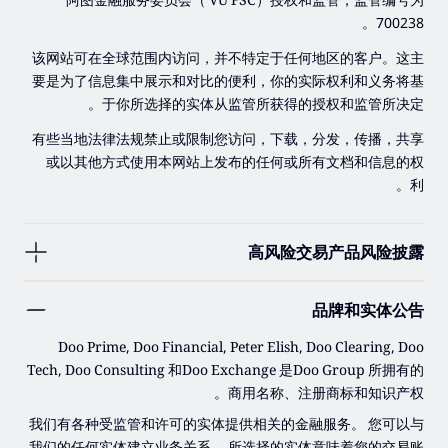
阿图金融服务委员会（ VU FSC）授权和监管，监管编号为
700238。
该网站可在全球范围内访问，并不特定于任何地区的客户。这主
要是为了信息集中展示和对比的便利，你的实际权利和义务将基
于你所选择的实体从监管所获得的授权和监管所决定。
有些当地法律法规禁止或限制您访问，下载，分发，传播，共享
或以其他方式使用本网站上发布的任何或所有文档和信息的权
利。
高风险交易产品风险披露
由于基础金融工具的价值和价格会有剧烈变动，股票，证券，期
品牌和实体公告
货，差价合约和其他金融产品交易涉及高风险，可能会在短时间
内发生超过您的初始投资的大额亏损。
Doo Prime, Doo Financial, Peter Elish, Doo Clearing, Doo
过去的投资表现并不代表其未来的表现。
Tech, Doo Consulting 和Doo Exchange 是Doo Group 所拥有的
商用名称、注册商标和知识产权。
在与我们进行任何交易之前，请确保您完全了解使用相应金融工
具进行交易的风险。 如果您不了解此处说明的风险，则应寻求独
我们有各种受监管和许可的实体提供相关的金融服务。 您可以与
立的专业建议。