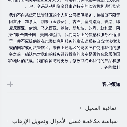
我们的任何实体建立业务关系。 所选择的实体意味着您的交易账
户，交易活动和资金只由这特定的监管机构进行监管。
我们不向某些司法管辖区的个人和公司提供服务，包括但不限于
阿富汗、加拿大、刚果（金沙萨）、古巴、塞浦路斯、香港、印
度尼西亚、伊朗、马来西亚、朝鲜、新加坡、苏丹、叙利亚、阿
拉伯联合酋长国、美国和也门。 我们网站上的信息和服务不适用
于，并不应提供给在此类信息和服务的发布违反各自当地法律法
规的国家或司法管辖区。来自上述地区的访客应在使用我们的服
务之前，确认您对我们的服务进行投资的决定是否符合您居住国
家/地区的法规。我们保留随时更改，修改或终止我们的产品和服
务的权利。
客户须知
此处显示的任何交易符号仅用于说明目的，不构成我们的任何建
议。 本网站上提供的任何评论，陈述，数据，信息，材料或第三
اتفاقية العميل
方材料（“材料”）仅供参考。 该材料仅被认为是市场传播，不包
含，也不应被解释为包含任何交易的投资建议和/或投资推荐。 尽
سياسة مكافحة غسل الأموال وتمويل الإرهاب
管我们已尽一切合理的努力确保信息的准确性和完整性，但我们