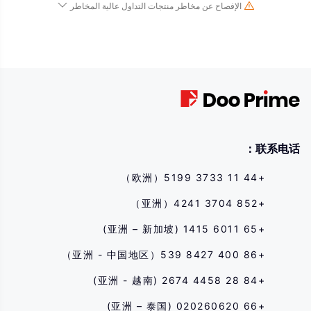
الإفصاح عن مخاطر منتجات التداول عالية المخاطر
نظرًا للتغيرات الجذرية في قيمة وسعر الأدوات المالية الأساسية ، فإن تداول الأسهم والأوراق
المالية والعقود الآجلة والعقود مقابل الفروقات والمنتجات المالية الأخرى ينطوي على مخاطر عالية
وقد يؤدي إلى خسائر كبيرة تتجاوز استثمارك الأولي في فترة زمنية قصيرة. لا يشير أداء الاستثمار
السابق إلى أدائه المستقبلي ، يرجى التأكد من فهمك الكامل لمخاطر التداول باستخدام الأداة المالية
المقابلة قبل الدخول في أي معاملة معنا. إذا لم تفهم المخاطر الموضحة هنا ، فيجب عليك طلب
مشورة مهنية مستقلة.
联系电话：
+44 11 3733 5199（欧洲）
+852 3704 4241（亚洲）
+65 6011 1415 (亚洲 – 新加坡)
+86 400 8427 539（亚洲 - 中国地区）
+84 28 4458 2674 (亚洲 - 越南)
+66 020260620 (亚洲 – 泰国)