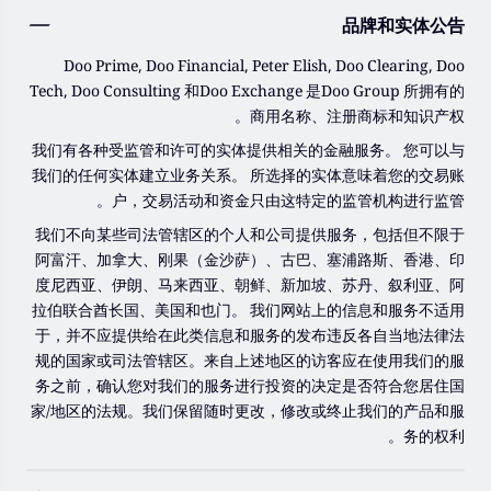
由于基础金融工具的价值和价格会有剧烈变动，股票，证券，期
品牌和实体公告
货，差价合约和其他金融产品交易涉及高风险，可能会在短时间
内发生超过您的初始投资的大额亏损。
Doo Prime, Doo Financial, Peter Elish, Doo Clearing, Doo
过去的投资表现并不代表其未来的表现。
Tech, Doo Consulting 和Doo Exchange 是Doo Group 所拥有的
商用名称、注册商标和知识产权。
在与我们进行任何交易之前，请确保您完全了解使用相应金融工
具进行交易的风险。 如果您不了解此处说明的风险，则应寻求独
我们有各种受监管和许可的实体提供相关的金融服务。 您可以与
立的专业建议。
我们的任何实体建立业务关系。 所选择的实体意味着您的交易账
户，交易活动和资金只由这特定的监管机构进行监管。
我们不向某些司法管辖区的个人和公司提供服务，包括但不限于
阿富汗、加拿大、刚果（金沙萨）、古巴、塞浦路斯、香港、印
度尼西亚、伊朗、马来西亚、朝鲜、新加坡、苏丹、叙利亚、阿
拉伯联合酋长国、美国和也门。 我们网站上的信息和服务不适用
于，并不应提供给在此类信息和服务的发布违反各自当地法律法
规的国家或司法管辖区。来自上述地区的访客应在使用我们的服
务之前，确认您对我们的服务进行投资的决定是否符合您居住国
家/地区的法规。我们保留随时更改，修改或终止我们的产品和服
务的权利。