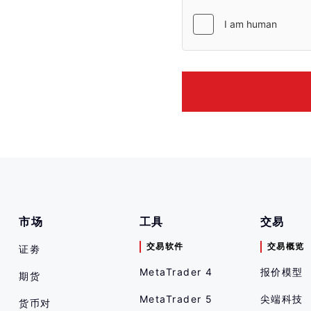
ỳ giao dịch nào
dụng các công cụ
ủi ro được mô tả
市场
工具
交易
交易软件
交易概览
证劵
MetaTrader 4
报价模型
期货
MetaTrader 5
尖端科技
货币对