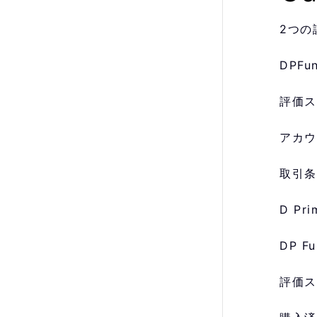
2つの
DPF
評価ス
アカウ
取引条
D P
DP 
評価ス