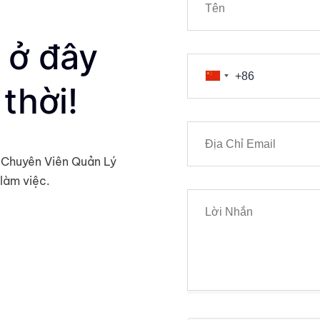
 ở đây
thời!
ợc Chuyên Viên Quản Lý
làm việc.
ính cơ bản, giao
hẩm tài chính
ầu của bạn có thể