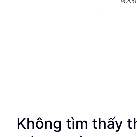
購入済
Không tìm thấy t