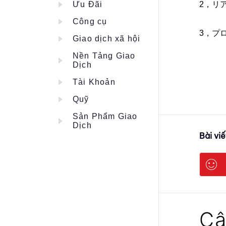
Ưu Đãi
2，リ
Công cụ
3，プ
Giao dịch xã hội
Nền Tảng Giao
Dịch
Tài Khoản
Quỹ
Sản Phẩm Giao
Dịch
Bài vi
Câ