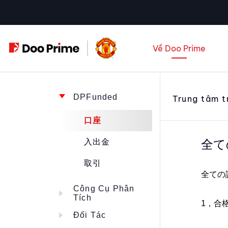
Chuyển
đến
nội
Về Doo Prime
dung
DPFunded
Trung tâm t
口座
入出金
全て
取引
全ての
Công Cụ Phân
Tích
1，合
Đối Tác