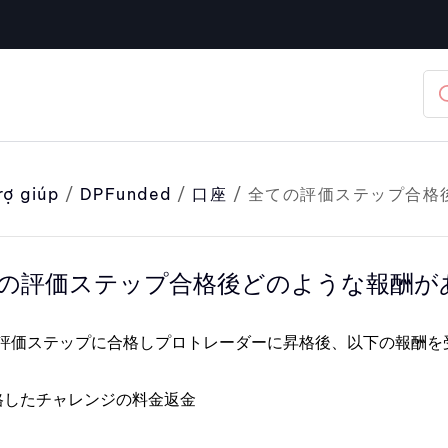
rợ giúp
/
DPFunded
/
口座
/
全ての評価ステップ合格
の評価ステップ合格後どのような報酬が
評価ステップに合格しプロトレーダーに昇格後、以下の報酬を
格したチャレンジの料金返金