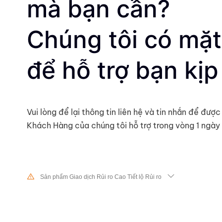
mà bạn cần?
Chúng tôi có mặt
để hỗ trợ bạn kịp 
Vui lòng để lại thông tin liên hệ và tin nhắn để đư
Khách Hàng của chúng tôi hỗ trợ trong vòng 1 ngày 
Sản phẩm Giao dịch Rủi ro Cao Tiết lộ Rủi ro
Do sự thay đổi mạnh mẽ về giá trị và giá cả của các công cụ tài ch
dịch cổ phiếu, chứng khoán, hợp đồng tương lai, CFD và các sản p
khác có rủi ro cao và các khoản lỗ lớn vượt quá mức đầu tư ban đ