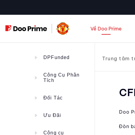
Chuyển
đến
nội
Về Doo Prime
dung
DPFunded
Trung tâm t
Công Cụ Phân
Tích
CF
Đối Tác
Doo P
Ưu Đãi
Đòn b
Công cụ