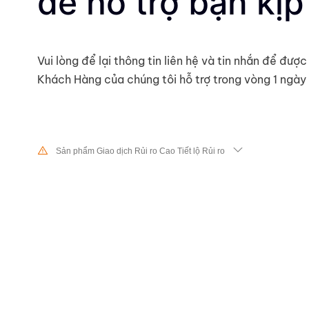
để hỗ trợ bạn kịp 
Vui lòng để lại thông tin liên hệ và tin nhắn để đư
Khách Hàng của chúng tôi hỗ trợ trong vòng 1 ngày 
Sản phẩm Giao dịch Rủi ro Cao Tiết lộ Rủi ro
Do sự thay đổi mạnh mẽ về giá trị và giá cả của các công cụ tài ch
dịch cổ phiếu, chứng khoán, hợp đồng tương lai, CFD và các sản p
khác có rủi ro cao và các khoản lỗ lớn vượt quá mức đầu tư ban đ
xảy ra trong một khoảng thời gian ngắn. Trước khi thực hiện bất k
với chúng tôi, hãy đảm bảo rằng bạn hiểu đầy đủ về rủi ro khi sử 
tài chính tương ứng cho các giao dịch. Nếu bạn không hiểu những r
ở đây, bạn nên tìm kiếm lời khuyên chuyên môn độc lập.