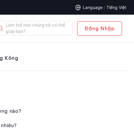
Tiếng Việt
Làm thế nào chúng tôi có thể
Đăng Nhập
giúp bạn?
g Kông
ông nào?
 nhiêu?