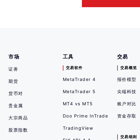
市场
工具
交易
交易软件
交易概览
证劵
MetaTrader 4
报价模型
期货
MetaTrader 5
尖端科技
货币对
MT4 vs MT5
账户对比
贵金属
Doo Prime InTrade
资金存取
大宗商品
TradingView
股票指数
交易细则