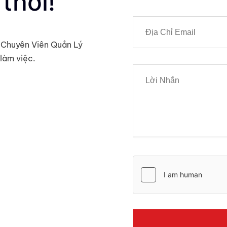
thời!
ợc Chuyên Viên Quản Lý
làm việc.
ính cơ bản, giao
hẩm tài chính
ầu của bạn có thể
ỳ giao dịch nào
dụng các công cụ
ủi ro được mô tả