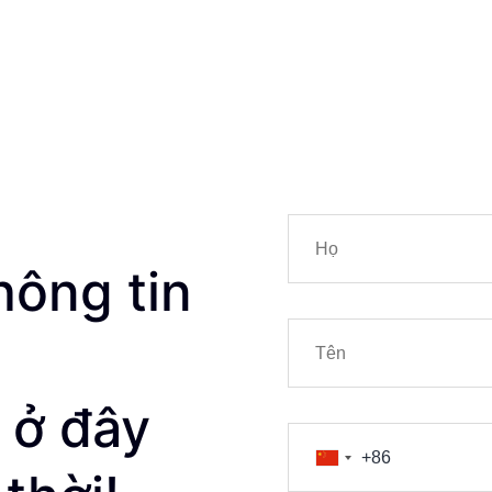
hông tin
 ở đây