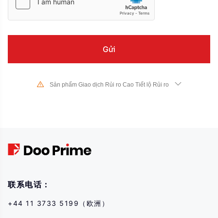
Sản phẩm Giao dịch Rủi ro Cao Tiết lộ Rủi ro
Do sự thay đổi mạnh mẽ về giá trị và giá cả của các công cụ tài chính
cơ bản, giao dịch cổ phiếu, chứng khoán, hợp đồng tương lai, CFD và
các sản phẩm tài chính khác có rủi ro cao và các khoản lỗ lớn vượt
quá mức đầu tư ban đầu của bạn có thể xảy ra trong một khoảng thời
gian ngắn. Trước khi thực hiện bất kỳ giao dịch nào với chúng tôi, hãy
đảm bảo rằng bạn hiểu đầy đủ về rủi ro khi sử dụng các công cụ tài
chính tương ứng cho các giao dịch. Nếu bạn không hiểu những rủi ro
được mô tả ở đây, bạn nên tìm kiếm lời khuyên chuyên môn độc lập.
联系电话：
+44 11 3733 5199（欧洲）