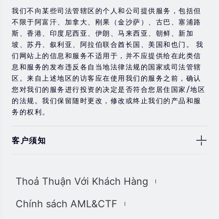
我们不向某些司法管辖区的个人和公司提供服务，包括但
不限于阿富汗、加拿大、刚果（金沙萨）、古巴、塞浦路
斯、香港、印度尼西亚、伊朗、马来西亚、朝鲜、新加
坡、苏丹、叙利亚、阿拉伯联合酋长国、美国和也门。 我
们网站上的信息和服务不适用于，并不应提供给在此类信
息和服务的发布违反各自当地法律法规的国家或司法管辖
区。来自上述地区的访客应在使用我们的服务之前，确认
您对我们的服务进行投资的决定是否符合您居住国家/地区
的法规。我们保留随时更改，修改或终止我们的产品和服
务的权利。
客户须知
此处显示的任何交易符号仅用于说明目的，不构成我们的
任何建议。 本网站上提供的任何评论，陈述，数据，信
Thoả Thuận Với Khách Hàng
息，材料或第三方材料（“材料”）仅供参考。 该材料仅被
认为是市场传播，不包含，也不应被解释为包含任何交易
Chính sách AML&CTF
的投资建议和/或投资推荐。 尽管我们已尽一切合理的努
力确保信息的准确性和完整性，但我们对材料不做任何陈