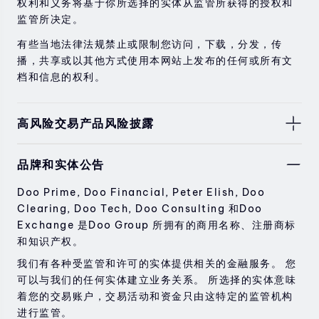
权利和义务将基于你所选择的实体从监管所获得的授权和
监管所决定。
有些当地法律法规禁止或限制您访问，下载，分发，传
播，共享或以其他方式使用本网站上发布的任何或所有文
档和信息的权利。
高风险交易产品风险披露
由于基础金融工具的价值和价格会有剧烈变动，股票，证
品牌和实体公告
券，期货，差价合约和其他金融产品交易涉及高风险，可
能会在短时间内发生超过您的初始投资的大额亏损。
Doo Prime, Doo Financial, Peter Elish, Doo
过去的投资表现并不代表其未来的表现。
Clearing, Doo Tech, Doo Consulting 和Doo
Exchange 是Doo Group 所拥有的商用名称、注册商标
在与我们进行任何交易之前，请确保您完全了解使用相应
和知识产权。
金融工具进行交易的风险。 如果您不了解此处说明的风
险，则应寻求独立的专业建议。
我们有各种受监管和许可的实体提供相关的金融服务。 您
可以与我们的任何实体建立业务关系。 所选择的实体意味
着您的交易账户，交易活动和资金只由这特定的监管机构
进行监管。