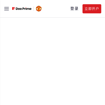
跳
登录
立即开户
至
内
容