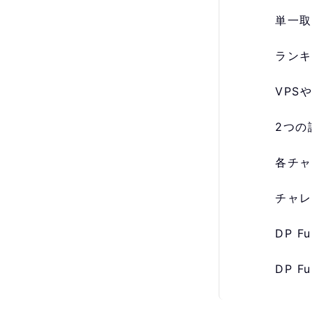
単一取
ランキ
VPS
2つの
各チャ
チャレ
DP 
DP 