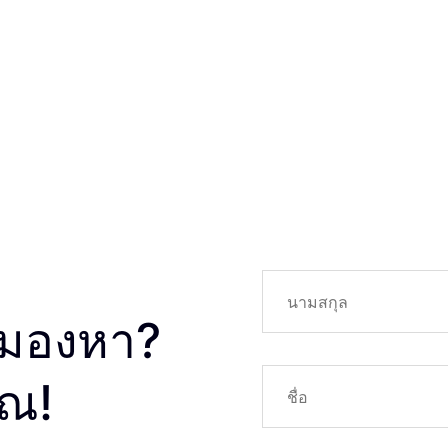
ังมองหา?
คุณ!