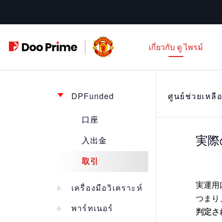
ข้าม
ไป
ที่
เกี่ยวกับ ดู ไพรม์
เนื้อหา
DPFunded
ศูนย์ช่วยเหลื
口座
実際
入出金
取引
実運用
เครื่องมือวิเคราะห์
つまり
พาร์ทเนอร์
判定さ