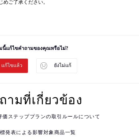
じめご了承ください。
นี้แก้ไขคำถามของคุณหรือไม่?
แก้ไขแล้ว
ยังไม่แก้
ถามที่เกี่ยวข้อง
評価ステッププランの取引ルールについて
標発表による影響対象商品一覧