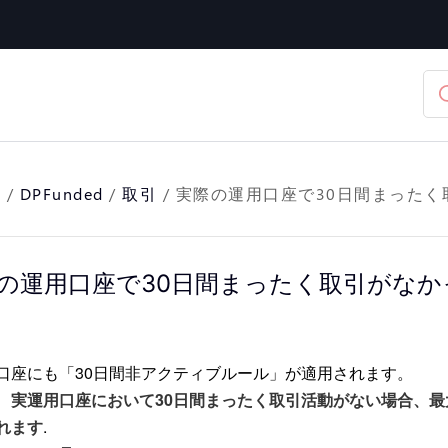
อ
/
DPFunded
/
取引
/
実際の運用口座で30日間まった
の運用口座で30日間まったく取引がな
口座にも「30日間非アクティブルール」が適用されます。
、
実運用口座において30日間まったく取引活動がない場合、
れます
.