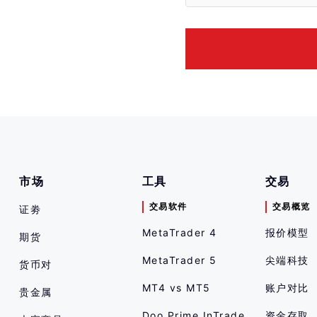
市场
工具
交易
交易软件
交易概览
证劵
MetaTrader 4
报价模型
期货
MetaTrader 5
尖端科技
货币对
MT4 vs MT5
账户对比
贵金属
Doo Prime InTrade
资金存取