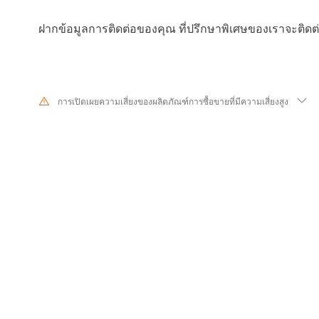
ฝากข้อมูลการติดต่อของคุณ ที่ปรึกษาพิเศษของเราจะติด
การเปิดเผยความเสี่ยงของผลิตภัณฑ์การซื้อขายที่มีความเสี่ยงสูง
เนื่องจากการเปลี่ยนแปลงอย่างมากในมูลค่าและราคาของเครื่องมือทางการเงินที่
ขายหุ้น หลักทรัพย์ ฟิวเจอร์ส CFD และผลิตภัณฑ์ทางการเงินอื่นๆ มีความเสี่ยง
เกิดการสูญเสียจำนวนมากเกินกว่าเงินลงทุนเริ่มแรกของคุณในระยะเวลาอันสั้
ลงทุนในอดีตไม่ได้บ่งบอกถึงประสิทธิภาพในอนาคต โปรดตรวจสอบให้แน่ใจว
เสี่ยงของการซื้อขายด้วยเครื่องมือทางการเงินที่เกี่ยวข้องอย่างถ่องแท้ก่อนทำธ
หากคุณไม่เข้าใจความเสี่ยงที่อธิบายไว้ที่นี่ คุณควรขอคำแนะนำจากผู้เชี่ยวช