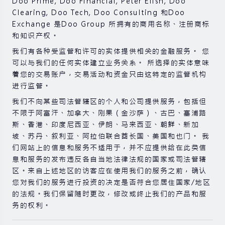
Doo Prime, Doo Financial, Peter Elish, Doo
过去的投资表现并不代表其未来的表现。
Clearing, Doo Tech, Doo Consulting 和Doo
Exchange 是Doo Group 所拥有的商用名称、注册商标
在与我们进行任何交易之前，请确保您完全了解使用相应
和知识产权。
金融工具进行交易的风险。 如果您不了解此处说明的风
险，则应寻求独立的专业建议。
我们有各种受监管和许可的实体提供相关的金融服务。 您
可以与我们的任何实体建立业务关系。 所选择的实体意味
着您的交易账户，交易活动和资金只由这特定的监管机构
进行监管。
我们不向某些司法管辖区的个人和公司提供服务，包括但
不限于阿富汗、加拿大、刚果（金沙萨）、古巴、塞浦路
斯、香港、印度尼西亚、伊朗、马来西亚、朝鲜、新加
坡、苏丹、叙利亚、阿拉伯联合酋长国、美国和也门。 我
们网站上的信息和服务不适用于，并不应提供给在此类信
息和服务的发布违反各自当地法律法规的国家或司法管辖
区。来自上述地区的访客应在使用我们的服务之前，确认
您对我们的服务进行投资的决定是否符合您居住国家/地区
的法规。我们保留随时更改，修改或终止我们的产品和服
务的权利。