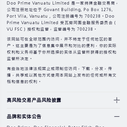
Doo Prime Vanuatu Limited 是一家持牌金融交易商，
公司注册地址位于 Govant Building, Po Box 1276,
Port Vila, Vanuatu , 公司注册编号为 700238。Doo
Prime Vanuatu Limited 受瓦努阿图金融服务委员会（
VU FSC）授权和监管，监管编号为 700238。
该网站可在全球范围内访问，并不特定于任何地区的客
户。这主要是为了信息集中展示和对比的便利，你的实际
权利和义务将基于你所选择的实体从监管所获得的授权和
监管所决定。
有些当地法律法规禁止或限制您访问，下载，分发，传
播，共享或以其他方式使用本网站上发布的任何或所有文
档和信息的权利。
高风险交易产品风险披露
由于基础金融工具的价值和价格会有剧烈变动，股票，证
品牌和实体公告
券，期货，差价合约和其他金融产品交易涉及高风险，可
能会在短时间内发生超过您的初始投资的大额亏损。