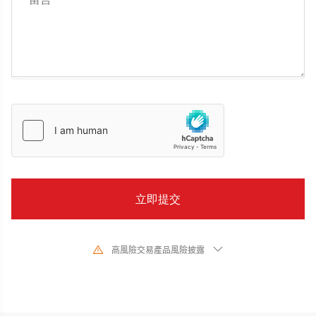
高風險交易產品風險披露
由於基礎金融工具的價值和價格會有劇烈變動,股票、證券、期貨、差價合約和
其他金融產品交易涉及高風險,可能會在短時間內發生超過您的初始投資的大額
虧損。過去的投資表現並不代表其未來的表現,在與我們進行任何交易之前,請確
保您完全了解使用相應金融工具進行交易的風險。如果您不了解此處說明的風