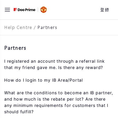
跳
登錄
至
主
要
Help Centre
/
Partners
內
容
Partners
I registered an account through a referral link
that my friend gave me. Is there any reward?
How do I login to my IB Area/Portal
What are the conditions to become an IB partner,
and how much is the rebate per lot? Are there
any minimum requirements for customers that I
should fulfill?