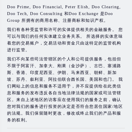
能会在短时间内发生超过您的初始投资的大额亏损。
Doo Prime, Doo Financial, Peter Elish, Doo Clearing,
过去的投资表现并不代表其未来的表现。
Doo Tech, Doo Consulting 和Doo Exchange 是Doo
Group 所拥有的商用名称、注册商标和知识产权。
在与我们进行任何交易之前，请确保您完全了解使用相应
金融工具进行交易的风险。 如果您不了解此处说明的风
我们有各种受监管和许可的实体提供相关的金融服务。 您
险，则应寻求独立的专业建议。
可以与我们的任何实体建立业务关系。 所选择的实体意味
着您的交易账户，交易活动和资金只由这特定的监管机构
进行监管。
我们不向某些司法管辖区的个人和公司提供服务，包括但
不限于阿富汗、加拿大、刚果（金沙萨）、古巴、塞浦路
斯、香港、印度尼西亚、伊朗、马来西亚、朝鲜、新加
坡、苏丹、叙利亚、阿拉伯联合酋长国、美国和也门。 我
们网站上的信息和服务不适用于，并不应提供给在此类信
息和服务的发布违反各自当地法律法规的国家或司法管辖
区。来自上述地区的访客应在使用我们的服务之前，确认
您对我们的服务进行投资的决定是否符合您居住国家/地区
的法规。我们保留随时更改，修改或终止我们的产品和服
务的权利。