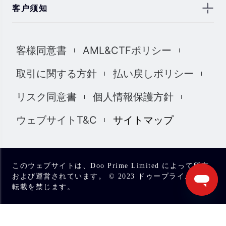
客户须知
此处显示的任何交易符号仅用于说明目的，不构成我们的
任何建议。 本网站上提供的任何评论，陈述，数据，信
客様同意書
AML&CTFポリシー
息，材料或第三方材料（“材料”）仅供参考。 该材料仅被
认为是市场传播，不包含，也不应被解释为包含任何交易
取引に関する方針
払い戻しポリシー
的投资建议和/或投资推荐。 尽管我们已尽一切合理的努力
确保信息的准确性和完整性，但我们对材料不做任何陈述
リスク同意書
個人情報保護方針
和保证，如果所提供信息的任何不准确和不完整，我们也
不对任何损失负责，包括但不限于利润损失，直接或间接
ウェブサイトT&C
サイトマップ
损失或损害赔偿。 未经我们的同意，您只能将该材料用于
个人用途，不得复制，复制，重新分发和/或许可该材料。
我们使用我们网站上的cookies来根据您的喜好自定义我们
网站上显示的信息和体验。 通过访问本网站，您承认您已
このウェブサイトは、Doo Prime Limited によって所有
经阅读并同意上述详细信息，并同意我们使用cookies。
および運営されています。 © 2023 ドゥープライム.無断
転載を禁じます。
我们完全遵守司法管辖区中所有适用的法律和法规。 您有
责任确定并确保您的投资符合您的要求。您承诺将承担投
资和交易的所有后果。