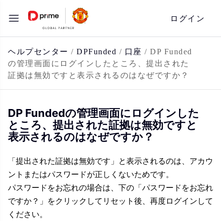
コ
ログイン
ン
テ
ン
ヘルプセンター
/
DPFunded
/
口座
/
DP Funded
の管理画面にログインしたところ、提出された
ツ
証拠は無効ですと表示されるのはなぜですか？
へ
ス
キ
DP Fundedの管理画面にログインした
ところ、提出された証拠は無効ですと
ッ
表示されるのはなぜですか？
プ
「提出された証拠は無効です」と表示されるのは、アカウ
ントまたはパスワードが正しくないためです。
パスワードをお忘れの場合は、下の「パスワードをお忘れ
ですか？」をクリックしてリセット後、再度ログインして
ください。