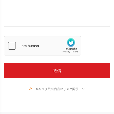
高リスク取引商品のリスク開示
金融商品の取引は、対象となる金融商品の価値や価格が変動するため、高い
リスクが伴います。予測できない不利な相場変動により、短期間に投資金額
を超える多額の損失を被る可能性があります。金融商品の過去のパフォーマ
ンスは、将来のパフォーマンスを示唆するものではありません。当社との取