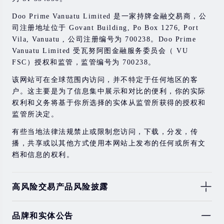
Doo Prime Vanuatu Limited 是一家持牌金融交易商，公
司注册地址位于 Govant Building, Po Box 1276, Port
Vila, Vanuatu , 公司注册编号为 700238。Doo Prime
Vanuatu Limited 受瓦努阿图金融服务委员会（ VU
FSC）授权和监管，监管编号为 700238。
该网站可在全球范围内访问，并不特定于任何地区的客
户。这主要是为了信息集中展示和对比的便利，你的实际
权利和义务将基于你所选择的实体从监管所获得的授权和
监管所决定。
有些当地法律法规禁止或限制您访问，下载，分发，传
播，共享或以其他方式使用本网站上发布的任何或所有文
档和信息的权利。
高风险交易产品风险披露
由于基础金融工具的价值和价格会有剧烈变动，股票，证
品牌和实体公告
券，期货，差价合约和其他金融产品交易涉及高风险，可