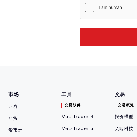
市场
工具
交易
交易软件
交易概览
证劵
MetaTrader 4
报价模型
期货
MetaTrader 5
尖端科技
货币对