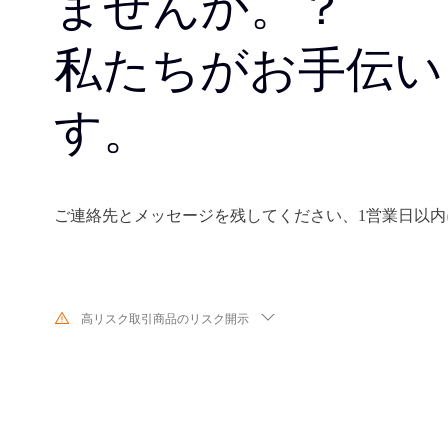
ませんか。？
私たちがお手伝い
す。
ご連絡先とメッセージを残してください、1営業日以
高リスク取引商品のリスク開示
金融商品の取引は、対象となる金融商品の価値や価格が変動するため、
す。予測できない不利な相場変動により、短期間に投資金額を超える多
性があります。金融商品の過去のパフォーマンスは、将来のパフォーマ
ではありません。当社との取引を行う前に、必ず各金融商品の取引リス
解してください。当社がここに開示したリスクを理解できない場合は、