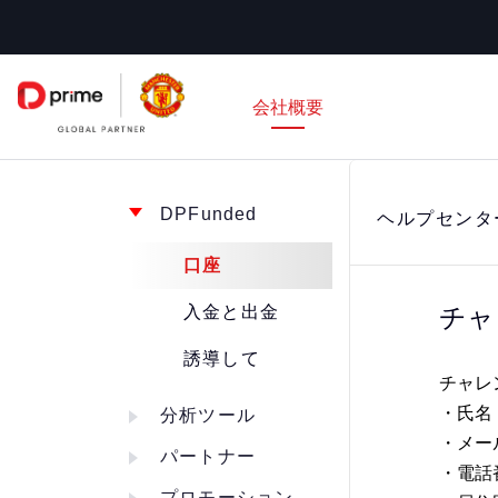
コ
ン
テ
会社概要
ン
ツ
へ
ス
DPFunded
ヘルプセンタ
キ
口座
ッ
入金と出金
チャ
プ
誘導して
チャレ
・氏名
分析ツール
・メー
パートナー
・電話
プロモーション