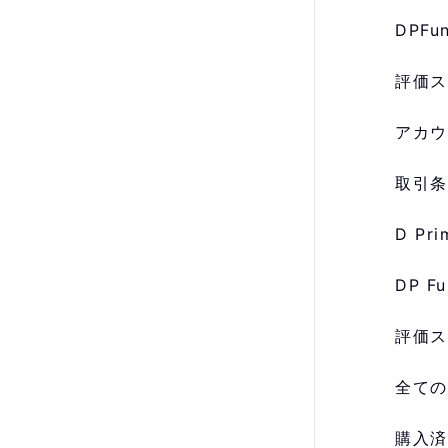
DPF
評価ス
アカウ
取引条
D P
DP 
評価ス
全ての
購入済