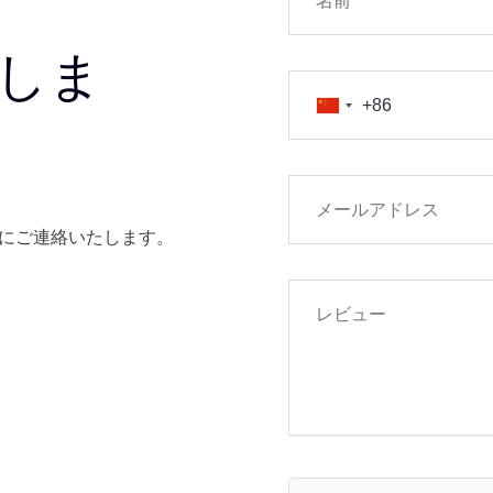
しま
内にご連絡いたします。
高いリスクが伴いま
額の損失を被る可能
ンスを示唆するもの
クを読み、十分に理
独立した専門家の助