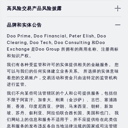
高风险交易产品风险披露
由于基础金融工具的价值和价格会有剧烈变动，股票，证
品牌和实体公告
券，期货，差价合约和其他金融产品交易涉及高风险，可
能会在短时间内发生超过您的初始投资的大额亏损。
Doo Prime, Doo Financial, Peter Elish, Doo
过去的投资表现并不代表其未来的表现。
Clearing, Doo Tech, Doo Consulting 和Doo
Exchange 是Doo Group 所拥有的商用名称、注册商标
在与我们进行任何交易之前，请确保您完全了解使用相应
和知识产权。
金融工具进行交易的风险。 如果您不了解此处说明的风
险，则应寻求独立的专业建议。
我们有各种受监管和许可的实体提供相关的金融服务。 您
可以与我们的任何实体建立业务关系。 所选择的实体意味
着您的交易账户，交易活动和资金只由这特定的监管机构
进行监管。
我们不向某些司法管辖区的个人和公司提供服务，包括但
不限于阿富汗、加拿大、刚果（金沙萨）、古巴、塞浦路
斯、香港、印度尼西亚、伊朗、马来西亚、朝鲜、新加
坡、苏丹、叙利亚、阿拉伯联合酋长国、美国和也门。 我
们网站上的信息和服务不适用于，并不应提供给在此类信
息和服务的发布违反各自当地法律法规的国家或司法管辖