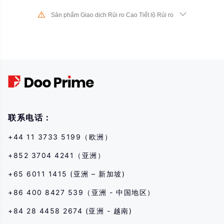
Sản phẩm Giao dịch Rủi ro Cao Tiết lộ Rủi ro
Do sự thay đổi mạnh mẽ về giá trị và giá cả của các công cụ tài chính
cơ bản, giao dịch cổ phiếu, chứng khoán, hợp đồng tương lai, CFD và
các sản phẩm tài chính khác có rủi ro cao và các khoản lỗ lớn vượt
quá mức đầu tư ban đầu của bạn có thể xảy ra trong một khoảng thời
gian ngắn. Trước khi thực hiện bất kỳ giao dịch nào với chúng tôi, hãy
đảm bảo rằng bạn hiểu đầy đủ về rủi ro khi sử dụng các công cụ tài
chính tương ứng cho các giao dịch. Nếu bạn không hiểu những rủi ro
được mô tả ở đây, bạn nên tìm kiếm lời khuyên chuyên môn độc lập.
联系电话：
+44 11 3733 5199（欧洲）
+852 3704 4241（亚洲）
+65 6011 1415 (亚洲 – 新加坡)
+86 400 8427 539（亚洲 - 中国地区）
+84 28 4458 2674 (亚洲 - 越南)