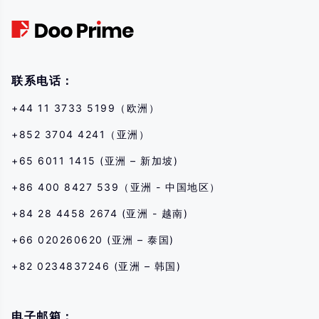
gian ngắn. Trước khi thực hiện bất kỳ giao dịch nào với chúng tôi, hãy
đảm bảo rằng bạn hiểu đầy đủ về rủi ro khi sử dụng các công cụ tài
chính tương ứng cho các giao dịch. Nếu bạn không hiểu những rủi ro
được mô tả ở đây, bạn nên tìm kiếm lời khuyên chuyên môn độc lập.
联系电话：
+44 11 3733 5199（欧洲）
+852 3704 4241（亚洲）
+65 6011 1415 (亚洲 – 新加坡)
+86 400 8427 539（亚洲 - 中国地区）
+84 28 4458 2674 (亚洲 - 越南)
+66 020260620 (亚洲 – 泰国)
+82 0234837246 (亚洲 – 韩国)
电子邮箱：