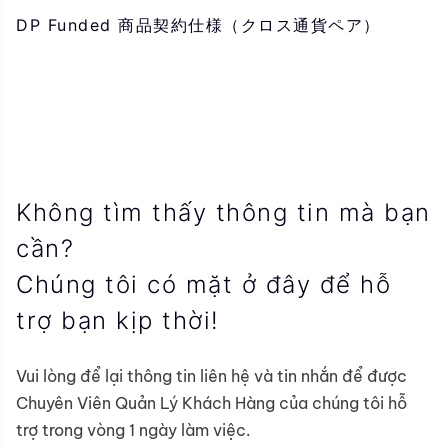
DP Funded 商品契約仕様（クロス通貨ペア）
Không tìm thấy thông tin mà bạn
cần?
Chúng tôi có mặt ở đây để hỗ
trợ bạn kịp thời!
Vui lòng để lại thông tin liên hệ và tin nhắn để được
Chuyên Viên Quản Lý Khách Hàng của chúng tôi hỗ
trợ trong vòng 1 ngày làm việc.