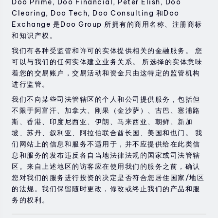
Doo Prime, Doo Financial, Peter Elish, Doo
过去的投资表现并不代表其未来的表现。
Clearing, Doo Tech, Doo Consulting 和Doo
Exchange 是Doo Group 所拥有的商用名称、注册商标
在与我们进行任何交易之前，请确保您完全了解使用相应
和知识产权。
金融工具进行交易的风险。 如果您不了解此处说明的风
险，则应寻求独立的专业建议。
我们有各种受监管和许可的实体提供相关的金融服务。 您
可以与我们的任何实体建立业务关系。 所选择的实体意味
着您的交易账户，交易活动和资金只由这特定的监管机构
进行监管。
我们不向某些司法管辖区的个人和公司提供服务，包括但
不限于阿富汗、加拿大、刚果（金沙萨）、古巴、塞浦路
斯、香港、印度尼西亚、伊朗、马来西亚、朝鲜、新加
坡、苏丹、叙利亚、阿拉伯联合酋长国、美国和也门。 我
们网站上的信息和服务不适用于，并不应提供给在此类信
息和服务的发布违反各自当地法律法规的国家或司法管辖
区。来自上述地区的访客应在使用我们的服务之前，确认
您对我们的服务进行投资的决定是否符合您居住国家/地区
的法规。我们保留随时更改，修改或终止我们的产品和服
务的权利。