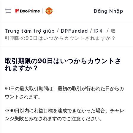
Chuyển
Đăng Nhập
đến
nội
dung
Trung tâm trợ giúp
/
DPFunded
/
取引
/
取
引期限の90日はいつからカウントされますか？
取引期限の90日はいつからカウントさ
れますか？
90日の最大取引期間は、
最初の取引が行われた日からカ
ウント
されます。
※90日以内に利益目標を達成できなかった場合、
チャレ
ンジ失敗とみなされます
のでご注意ください。