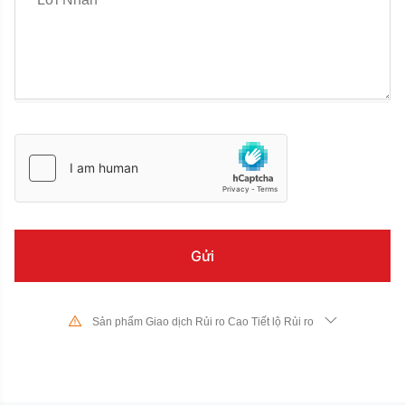
Sản phẩm Giao dịch Rủi ro Cao Tiết lộ Rủi ro
Do sự thay đổi mạnh mẽ về giá trị và giá cả của các công cụ tài chính
cơ bản, giao dịch cổ phiếu, chứng khoán, hợp đồng tương lai, CFD và
các sản phẩm tài chính khác có rủi ro cao và các khoản lỗ lớn vượt
quá mức đầu tư ban đầu của bạn có thể xảy ra trong một khoảng thời