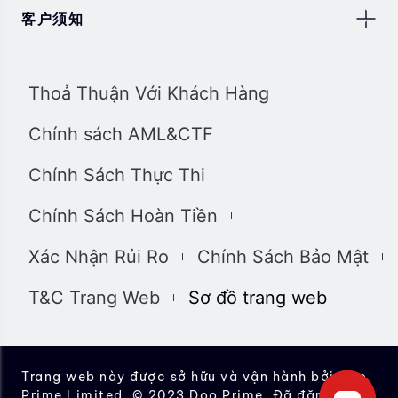
客户须知
此处显示的任何交易符号仅用于说明目的，不构成我们的
任何建议。 本网站上提供的任何评论，陈述，数据，信
Thoả Thuận Với Khách Hàng
息，材料或第三方材料（“材料”）仅供参考。 该材料仅被
认为是市场传播，不包含，也不应被解释为包含任何交易
Chính sách AML&CTF
的投资建议和/或投资推荐。 尽管我们已尽一切合理的努
力确保信息的准确性和完整性，但我们对材料不做任何陈
Chính Sách Thực Thi
述和保证，如果所提供信息的任何不准确和不完整，我们
也不对任何损失负责，包括但不限于利润损失，直接或间
Chính Sách Hoàn Tiền
接损失或损害赔偿。 未经我们的同意，您只能将该材料用
于个人用途，不得复制，复制，重新分发和/或许可该材
Xác Nhận Rủi Ro
Chính Sách Bảo Mật
料。
我们使用我们网站上的cookies来根据您的喜好自定义我
T&C Trang Web
Sơ đồ trang web
们网站上显示的信息和体验。 通过访问本网站，您承认您
已经阅读并同意上述详细信息，并同意我们使用
cookies。
我们完全遵守司法管辖区中所有适用的法律和法规。 您有
Trang web này được sở hữu và vận hành bởi Doo
责任确定并确保您的投资符合您的要求。您承诺将承担投
Prime Limited. © 2023 Doo Prime. Đã đăng ký