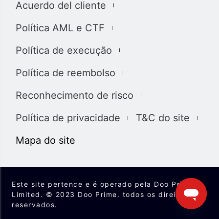
Acuerdo del cliente
息，材料或第三方材料（“材料”）仅供参考。 该材料仅被
认为是市场传播，不包含，也不应被解释为包含任何交易
Política AML e CTF
的投资建议和/或投资推荐。 尽管我们已尽一切合理的努力
确保信息的准确性和完整性，但我们对材料不做任何陈述
Política de execução
和保证，如果所提供信息的任何不准确和不完整，我们也
不对任何损失负责，包括但不限于利润损失，直接或间接
Política de reembolso
损失或损害赔偿。 未经我们的同意，您只能将该材料用于
个人用途，不得复制，复制，重新分发和/或许可该材料。
Reconhecimento de risco
我们使用我们网站上的cookies来根据您的喜好自定义我
们网站上显示的信息和体验。 通过访问本网站，您承认您
Política de privacidade
T&C do site
已经阅读并同意上述详细信息，并同意我们使用
cookies。
Mapa do site
我们完全遵守司法管辖区中所有适用的法律和法规。 您有
责任确定并确保您的投资符合您的要求。您承诺将承担投
资和交易的所有后果。
Este site pertence e é operado pela Doo Prime
Limited. © 2023 Doo Prime. todos os direitos
reservados.