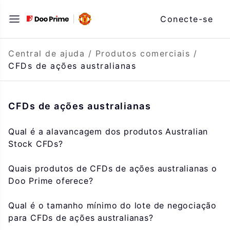
Saltar
Conecte-se
para
o
conteúdo
Central de ajuda
/
Produtos comerciais
/
CFDs de ações australianas
CFDs de ações australianas
Qual é a alavancagem dos produtos Australian
Stock CFDs?
Quais produtos de CFDs de ações australianas o
Doo Prime oferece?
Qual é o tamanho mínimo do lote de negociação
para CFDs de ações australianas?