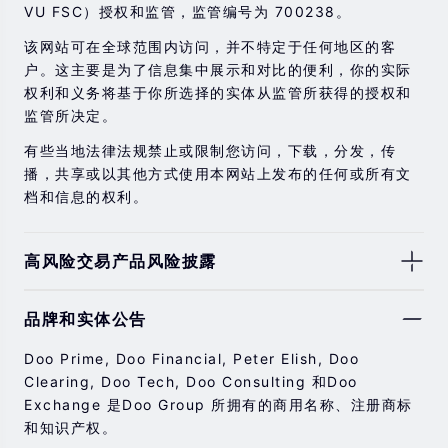
VU FSC）授权和监管，监管编号为 700238。
该网站可在全球范围内访问，并不特定于任何地区的客
户。这主要是为了信息集中展示和对比的便利，你的实际
权利和义务将基于你所选择的实体从监管所获得的授权和
监管所决定。
有些当地法律法规禁止或限制您访问，下载，分发，传
播，共享或以其他方式使用本网站上发布的任何或所有文
档和信息的权利。
高风险交易产品风险披露
由于基础金融工具的价值和价格会有剧烈变动，股票，证
品牌和实体公告
券，期货，差价合约和其他金融产品交易涉及高风险，可
能会在短时间内发生超过您的初始投资的大额亏损。
Doo Prime, Doo Financial, Peter Elish, Doo
过去的投资表现并不代表其未来的表现。
Clearing, Doo Tech, Doo Consulting 和Doo
Exchange 是Doo Group 所拥有的商用名称、注册商标
在与我们进行任何交易之前，请确保您完全了解使用相应
和知识产权。
金融工具进行交易的风险。 如果您不了解此处说明的风