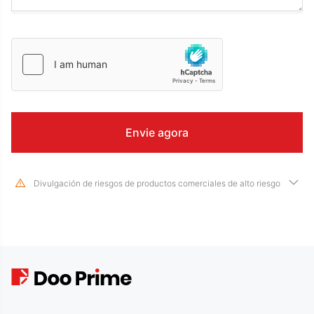
Divulgación de riesgos de productos comerciales de alto riesgo
Devido às mudanças drásticas no valor e preço dos instrumentos
financeiros subjacentes, negociar ações, títulos, futuros, CFDs e outros
produtos financeiros envolve alto risco e pode resultar em grandes perdas
que excedem seu investimento inicial em um curto período de tempo. O
desempenho passado do investimento não é indicativo de seu
desempenho futuro, por favor, certifique-se de que você entende
completamente os riscos de negociar com o instrumento financeiro
correspondente antes de entrar em qualquer transação conosco. Se você