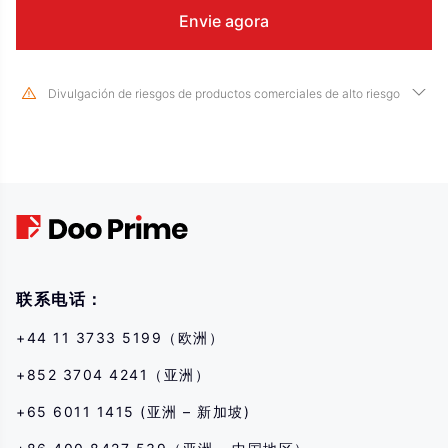
Divulgación de riesgos de productos comerciales de alto riesgo
Devido às mudanças drásticas no valor e preço dos instrumentos
financeiros subjacentes, negociar ações, títulos, futuros, CFDs e outros
produtos financeiros envolve alto risco e pode resultar em grandes perdas
que excedem seu investimento inicial em um curto período de tempo. O
desempenho passado do investimento não é indicativo de seu
desempenho futuro, por favor, certifique-se de que você entende
completamente os riscos de negociar com o instrumento financeiro
correspondente antes de entrar em qualquer transação conosco. Se você
não entender os riscos descritos aqui, deve procurar aconselhamento
联系电话：
profissional independente.
+44 11 3733 5199（欧洲）
+852 3704 4241（亚洲）
+65 6011 1415 (亚洲 – 新加坡)