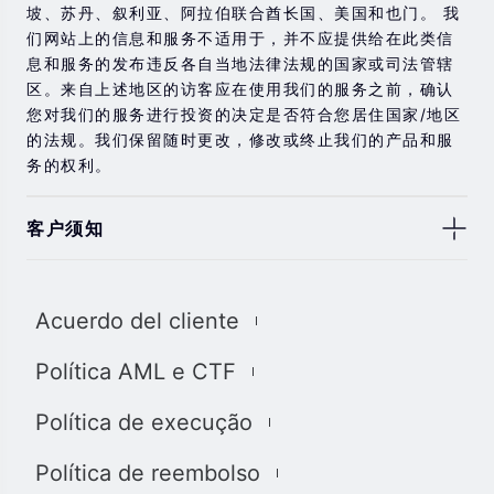
坡、苏丹、叙利亚、阿拉伯联合酋长国、美国和也门。 我
们网站上的信息和服务不适用于，并不应提供给在此类信
息和服务的发布违反各自当地法律法规的国家或司法管辖
区。来自上述地区的访客应在使用我们的服务之前，确认
您对我们的服务进行投资的决定是否符合您居住国家/地区
的法规。我们保留随时更改，修改或终止我们的产品和服
务的权利。
客户须知
此处显示的任何交易符号仅用于说明目的，不构成我们的
任何建议。 本网站上提供的任何评论，陈述，数据，信
Acuerdo del cliente
息，材料或第三方材料（“材料”）仅供参考。 该材料仅被
认为是市场传播，不包含，也不应被解释为包含任何交易
Política AML e CTF
的投资建议和/或投资推荐。 尽管我们已尽一切合理的努力
确保信息的准确性和完整性，但我们对材料不做任何陈述
Política de execução
和保证，如果所提供信息的任何不准确和不完整，我们也
不对任何损失负责，包括但不限于利润损失，直接或间接
Política de reembolso
损失或损害赔偿。 未经我们的同意，您只能将该材料用于