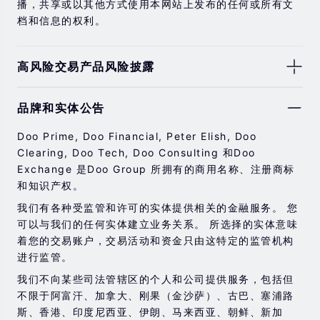
播，共享或以其他方式使用本网站上发布的任何或所有文
档和信息的权利。
高风险交易产品风险披露
由于基础金融工具的价值和价格会有剧烈变动，股票，证
品牌和实体公告
券，期货，差价合约和其他金融产品交易涉及高风险，可
能会在短时间内发生超过您的初始投资的大额亏损。
Doo Prime, Doo Financial, Peter Elish, Doo
过去的投资表现并不代表其未来的表现。
Clearing, Doo Tech, Doo Consulting 和Doo
Exchange 是Doo Group 所拥有的商用名称、注册商标
在与我们进行任何交易之前，请确保您完全了解使用相应
和知识产权。
金融工具进行交易的风险。 如果您不了解此处说明的风
险，则应寻求独立的专业建议。
我们有各种受监管和许可的实体提供相关的金融服务。 您
可以与我们的任何实体建立业务关系。 所选择的实体意味
着您的交易账户，交易活动和资金只由这特定的监管机构
进行监管。
我们不向某些司法管辖区的个人和公司提供服务，包括但
不限于阿富汗、加拿大、刚果（金沙萨）、古巴、塞浦路
斯、香港、印度尼西亚、伊朗、马来西亚、朝鲜、新加