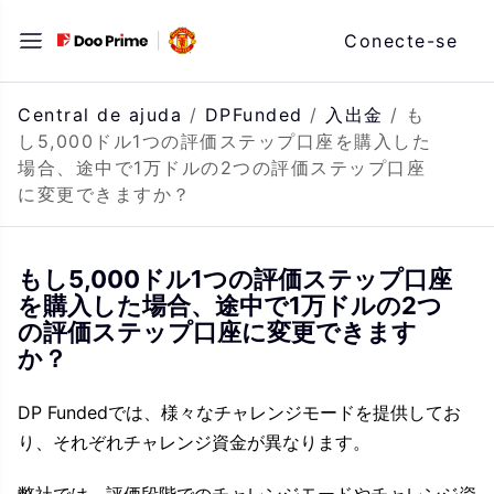
Saltar
Conecte-se
para
o
conteúdo
Central de ajuda
/
DPFunded
/
入出金
/
も
し5,000ドル1つの評価ステップ口座を購入した
場合、途中で1万ドルの2つの評価ステップ口座
に変更できますか？
もし5,000ドル1つの評価ステップ口座
を購入した場合、途中で1万ドルの2つ
の評価ステップ口座に変更できます
か？
DP Fundedでは、様々なチャレンジモードを提供してお
り、それぞれチャレンジ資金が異なります。
弊社では、評価段階でのチャレンジモードやチャレンジ資