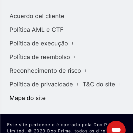
此处显示的任何交易符号仅用于说明目的，不构成我们的
任何建议。 本网站上提供的任何评论，陈述，数据，信
Acuerdo del cliente
息，材料或第三方材料（“材料”）仅供参考。 该材料仅被
认为是市场传播，不包含，也不应被解释为包含任何交易
Política AML e CTF
的投资建议和/或投资推荐。 尽管我们已尽一切合理的努力
确保信息的准确性和完整性，但我们对材料不做任何陈述
Política de execução
和保证，如果所提供信息的任何不准确和不完整，我们也
不对任何损失负责，包括但不限于利润损失，直接或间接
Política de reembolso
损失或损害赔偿。 未经我们的同意，您只能将该材料用于
个人用途，不得复制，复制，重新分发和/或许可该材料。
Reconhecimento de risco
我们使用我们网站上的cookies来根据您的喜好自定义我
们网站上显示的信息和体验。 通过访问本网站，您承认您
Política de privacidade
T&C do site
已经阅读并同意上述详细信息，并同意我们使用
cookies。
Mapa do site
我们完全遵守司法管辖区中所有适用的法律和法规。 您有
责任确定并确保您的投资符合您的要求。您承诺将承担投
资和交易的所有后果。
Este site pertence e é operado pela Doo Prime
Limited. © 2023 Doo Prime. todos os direitos