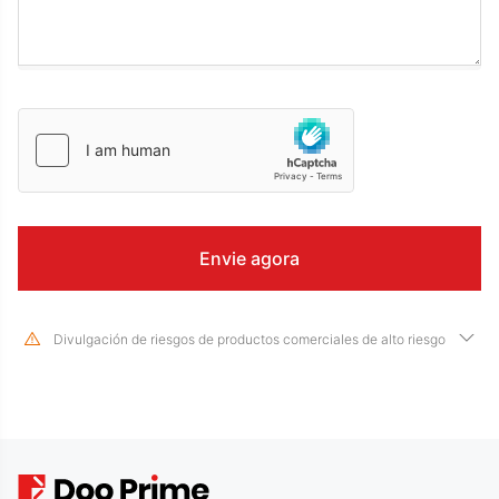
Divulgación de riesgos de productos comerciales de alto riesgo
Devido às mudanças drásticas no valor e preço dos instrumentos
financeiros subjacentes, negociar ações, títulos, futuros, CFDs e outros
produtos financeiros envolve alto risco e pode resultar em grandes perdas
que excedem seu investimento inicial em um curto período de tempo. O
desempenho passado do investimento não é indicativo de seu
desempenho futuro, por favor, certifique-se de que você entende