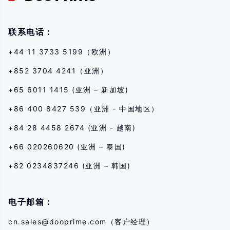
completamente os riscos de negociar com o instrumento financeiro
correspondente antes de entrar em qualquer transação conosco. Se você
não entender os riscos descritos aqui, deve procurar aconselhamento
联系电话：
profissional independente.
+44 11 3733 5199（欧洲）
+852 3704 4241（亚洲）
+65 6011 1415 (亚洲 – 新加坡)
+86 400 8427 539（亚洲 - 中国地区）
+84 28 4458 2674 (亚洲 - 越南)
+66 020260620 (亚洲 – 泰国)
+82 0234837246 (亚洲 – 韩国)
电子邮箱：
cn.sales@dooprime.com
（客户经理）