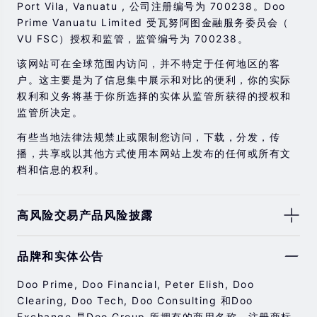
Port Vila, Vanuatu , 公司注册编号为 700238。Doo
Prime Vanuatu Limited 受瓦努阿图金融服务委员会（
VU FSC）授权和监管，监管编号为 700238。
该网站可在全球范围内访问，并不特定于任何地区的客
户。这主要是为了信息集中展示和对比的便利，你的实际
权利和义务将基于你所选择的实体从监管所获得的授权和
监管所决定。
有些当地法律法规禁止或限制您访问，下载，分发，传
播，共享或以其他方式使用本网站上发布的任何或所有文
档和信息的权利。
高风险交易产品风险披露
由于基础金融工具的价值和价格会有剧烈变动，股票，证
品牌和实体公告
券，期货，差价合约和其他金融产品交易涉及高风险，可
能会在短时间内发生超过您的初始投资的大额亏损。
Doo Prime, Doo Financial, Peter Elish, Doo
过去的投资表现并不代表其未来的表现。
Clearing, Doo Tech, Doo Consulting 和Doo
Exchange 是Doo Group 所拥有的商用名称、注册商标