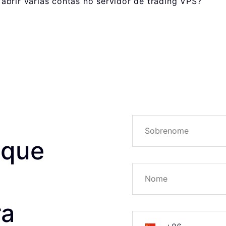
abrir várias contas no servidor de trading VPS?
 que
ra