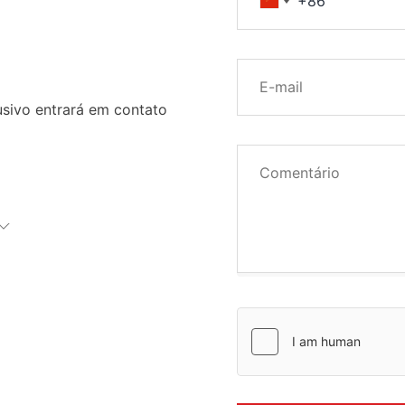
usivo entrará em contato
ceiros
inanceiros
u investimento
stimento não é
você entende
rrespondente
 os riscos
te.