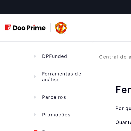
Saltar
para
o
conteúdo
DPFunded
Central de 
Ferramentas de
análise
Fe
Parceiros
Por qu
Promoções
Quanto