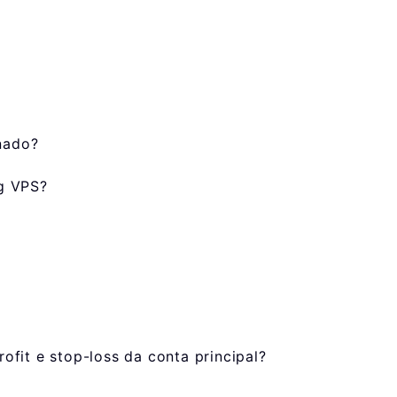
inado?
ng VPS?
fit e stop-loss da conta principal?