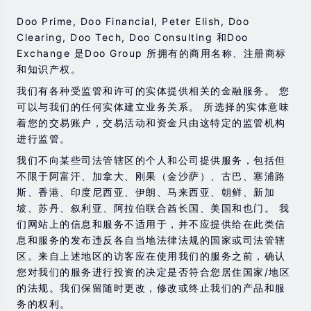
能会在短时间内发生超过您的初始投资的大额亏损。
Doo Prime, Doo Financial, Peter Elish, Doo
过去的投资表现并不代表其未来的表现。
Clearing, Doo Tech, Doo Consulting 和Doo
Exchange 是Doo Group 所拥有的商用名称、注册商标
在与我们进行任何交易之前，请确保您完全了解使用相应
和知识产权。
金融工具进行交易的风险。 如果您不了解此处说明的风
险，则应寻求独立的专业建议。
我们有各种受监管和许可的实体提供相关的金融服务。 您
可以与我们的任何实体建立业务关系。 所选择的实体意味
着您的交易账户，交易活动和资金只由这特定的监管机构
进行监管。
我们不向某些司法管辖区的个人和公司提供服务，包括但
不限于阿富汗、加拿大、刚果（金沙萨）、古巴、塞浦路
斯、香港、印度尼西亚、伊朗、马来西亚、朝鲜、新加
坡、苏丹、叙利亚、阿拉伯联合酋长国、美国和也门。 我
们网站上的信息和服务不适用于，并不应提供给在此类信
息和服务的发布违反各自当地法律法规的国家或司法管辖
区。来自上述地区的访客应在使用我们的服务之前，确认
您对我们的服务进行投资的决定是否符合您居住国家/地区
的法规。我们保留随时更改，修改或终止我们的产品和服
务的权利。