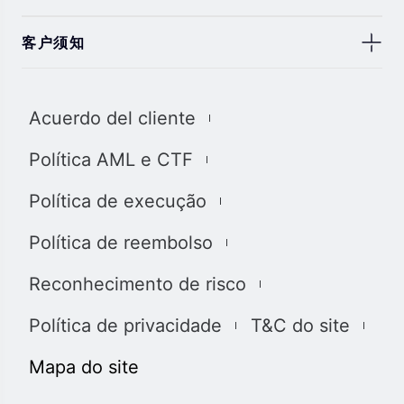
客户须知
此处显示的任何交易符号仅用于说明目的，不构成我们的
任何建议。 本网站上提供的任何评论，陈述，数据，信
Acuerdo del cliente
息，材料或第三方材料（“材料”）仅供参考。 该材料仅被
认为是市场传播，不包含，也不应被解释为包含任何交易
Política AML e CTF
的投资建议和/或投资推荐。 尽管我们已尽一切合理的努力
确保信息的准确性和完整性，但我们对材料不做任何陈述
Política de execução
和保证，如果所提供信息的任何不准确和不完整，我们也
不对任何损失负责，包括但不限于利润损失，直接或间接
Política de reembolso
损失或损害赔偿。 未经我们的同意，您只能将该材料用于
个人用途，不得复制，复制，重新分发和/或许可该材料。
Reconhecimento de risco
我们使用我们网站上的cookies来根据您的喜好自定义我
们网站上显示的信息和体验。 通过访问本网站，您承认您
Política de privacidade
T&C do site
已经阅读并同意上述详细信息，并同意我们使用
cookies。
Mapa do site
我们完全遵守司法管辖区中所有适用的法律和法规。 您有
责任确定并确保您的投资符合您的要求。您承诺将承担投