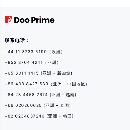
produtos financeiros envolve alto risco e pode resultar em grandes perdas
que excedem seu investimento inicial em um curto período de tempo. O
desempenho passado do investimento não é indicativo de seu
desempenho futuro, por favor, certifique-se de que você entende
completamente os riscos de negociar com o instrumento financeiro
correspondente antes de entrar em qualquer transação conosco. Se você
não entender os riscos descritos aqui, deve procurar aconselhamento
联系电话：
profissional independente.
+44 11 3733 5199（欧洲）
+852 3704 4241（亚洲）
+65 6011 1415 (亚洲 – 新加坡)
+86 400 8427 539（亚洲 - 中国地区）
+84 28 4458 2674 (亚洲 - 越南)
+66 020260620 (亚洲 – 泰国)
+82 0234837246 (亚洲 – 韩国)