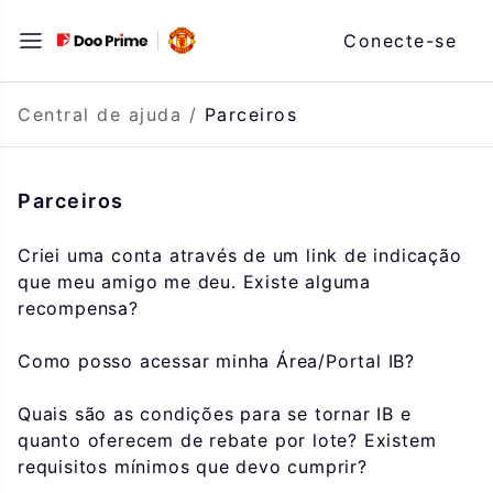
Saltar
Conecte-se
para
o
conteúdo
Central de ajuda
/
Parceiros
Parceiros
Criei uma conta através de um link de indicação
que meu amigo me deu. Existe alguma
recompensa?
Como posso acessar minha Área/Portal IB?
Quais são as condições para se tornar IB e
quanto oferecem de rebate por lote? Existem
requisitos mínimos que devo cumprir?