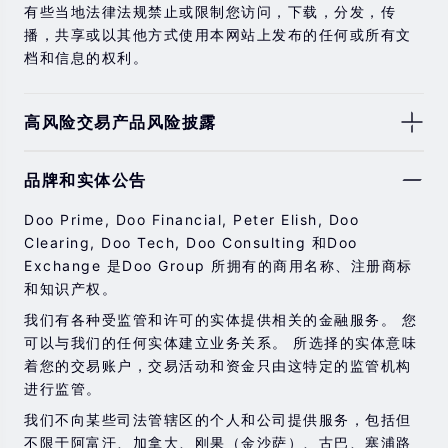
有些当地法律法规禁止或限制您访问，下载，分发，传
播，共享或以其他方式使用本网站上发布的任何或所有文
档和信息的权利。
高风险交易产品风险披露
由于基础金融工具的价值和价格会有剧烈变动，股票，证
品牌和实体公告
券，期货，差价合约和其他金融产品交易涉及高风险，可
能会在短时间内发生超过您的初始投资的大额亏损。
Doo Prime, Doo Financial, Peter Elish, Doo
过去的投资表现并不代表其未来的表现。
Clearing, Doo Tech, Doo Consulting 和Doo
Exchange 是Doo Group 所拥有的商用名称、注册商标
在与我们进行任何交易之前，请确保您完全了解使用相应
和知识产权。
金融工具进行交易的风险。 如果您不了解此处说明的风
险，则应寻求独立的专业建议。
我们有各种受监管和许可的实体提供相关的金融服务。 您
可以与我们的任何实体建立业务关系。 所选择的实体意味
着您的交易账户，交易活动和资金只由这特定的监管机构
进行监管。
我们不向某些司法管辖区的个人和公司提供服务，包括但
不限于阿富汗、加拿大、刚果（金沙萨）、古巴、塞浦路