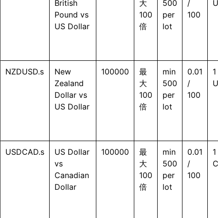
British
大
500
/
Pound vs
100
per
100
US Dollar
倍
lot
NZDUSD.s
New
100000
最
min
0.01
1
Zealand
大
500
/
Dollar vs
100
per
100
US Dollar
倍
lot
USDCAD.s
US Dollar
100000
最
min
0.01
1
vs
大
500
/
Canadian
100
per
100
Dollar
倍
lot