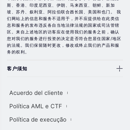
斯、香港、印度尼西亚、伊朗、马来西亚、朝鲜、新加
坡、苏丹、叙利亚、阿拉伯联合酋长国、美国和也门。 我
们网站上的信息和服务不适用于，并不应提供给在此类信
息和服务的发布违反各自当地法律法规的国家或司法管辖
区。来自上述地区的访客应在使用我们的服务之前，确认
您对我们的服务进行投资的决定是否符合您居住国家/地区
的法规。我们保留随时更改，修改或终止我们的产品和服
务的权利。
客户须知
此处显示的任何交易符号仅用于说明目的，不构成我们的
任何建议。 本网站上提供的任何评论，陈述，数据，信
Acuerdo del cliente
息，材料或第三方材料（“材料”）仅供参考。 该材料仅被
认为是市场传播，不包含，也不应被解释为包含任何交易
Política AML e CTF
的投资建议和/或投资推荐。 尽管我们已尽一切合理的努力
确保信息的准确性和完整性，但我们对材料不做任何陈述
Política de execução
和保证，如果所提供信息的任何不准确和不完整，我们也
不对任何损失负责，包括但不限于利润损失，直接或间接