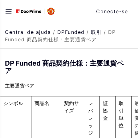
Saltar
Conecte-se
para
o
conteúdo
Central de ajuda
/
DPFunded
/
取引
/
DP
Funded 商品契約仕様：主要通貨ペア
DP Funded 商品契約仕様：主要通貨ペ
ア
主要通貨ペア
シンボル
商品名
契約サ
レ
証
取
イズ
バ
拠
引
レ
金
単
ッ
位
ジ