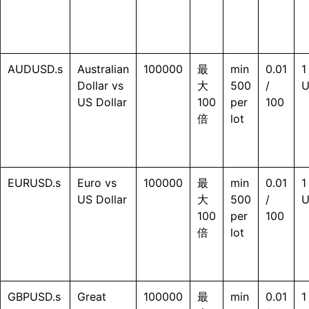
AUDUSD.s
Australian
100000
最
min
0.01
1
Dollar vs
大
500
/
US Dollar
100
per
100
倍
lot
EURUSD.s
Euro vs
100000
最
min
0.01
1
US Dollar
大
500
/
100
per
100
倍
lot
GBPUSD.s
Great
100000
最
min
0.01
1