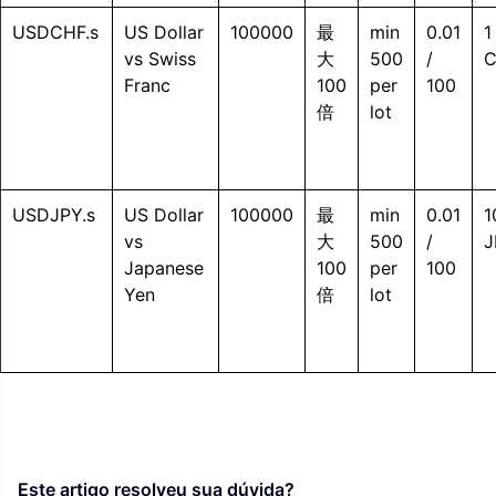
USDCHF.s
US Dollar
100000
最
min
0.01
1
vs Swiss
大
500
/
C
Franc
100
per
100
倍
lot
USDJPY.s
US Dollar
100000
最
min
0.01
1
vs
大
500
/
J
Japanese
100
per
100
Yen
倍
lot
Este artigo resolveu sua dúvida?