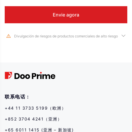
Divulgación de riesgos de productos comerciales de alto riesgo
Devido às mudanças drásticas no valor e preço dos instrumentos
financeiros subjacentes, negociar ações, títulos, futuros, CFDs e outros
produtos financeiros envolve alto risco e pode resultar em grandes perdas
que excedem seu investimento inicial em um curto período de tempo. O
desempenho passado do investimento não é indicativo de seu
desempenho futuro, por favor, certifique-se de que você entende
completamente os riscos de negociar com o instrumento financeiro
correspondente antes de entrar em qualquer transação conosco. Se você
não entender os riscos descritos aqui, deve procurar aconselhamento
联系电话：
profissional independente.
+44 11 3733 5199（欧洲）
+852 3704 4241（亚洲）
+65 6011 1415 (亚洲 – 新加坡)