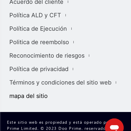
Acuerdo del cliente
息，材料或第三方材料（“材料”）仅供参考。 该材料仅被
认为是市场传播，不包含，也不应被解释为包含任何交易
Política ALD y CFT
的投资建议和/或投资推荐。 尽管我们已尽一切合理的努力
确保信息的准确性和完整性，但我们对材料不做任何陈述
Política de Ejecución
和保证，如果所提供信息的任何不准确和不完整，我们也
不对任何损失负责，包括但不限于利润损失，直接或间接
Politica de reembolso
损失或损害赔偿。 未经我们的同意，您只能将该材料用于
个人用途，不得复制，复制，重新分发和/或许可该材料。
Reconocimiento de riesgos
我们使用我们网站上的cookies来根据您的喜好自定义我们
网站上显示的信息和体验。 通过访问本网站，您承认您已
Política de privacidad
经阅读并同意上述详细信息，并同意我们使用cookies。
我们完全遵守司法管辖区中所有适用的法律和法规。 您有
Términos y condiciones del sitio web
责任确定并确保您的投资符合您的要求。您承诺将承担投
资和交易的所有后果。
mapa del sitio
Este sitio web es propiedad y está operado por Doo
Prime Limited. © 2023 Doo Prime. reservados todos