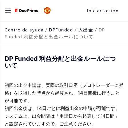
Saltar
Iniciar sesión
al
contenido
Centro de ayuda
/
DPFunded
/
入出金
/
DP
Funded 利益分配と出金ルールについて
DP Funded 利益分配と出金ルールにつ
いて
初回の出金申請は、実際の取引口座（プロトレーダーに昇
格）を取得した時点から起算され、
14日間後
に行うこと
が可能です。
初回出金後は、
14日ごとに利益出金の申請が可能
です。
システム上、出金間隔は「申請日から起算して14日間」
と設定されていますので、ご注意ください。