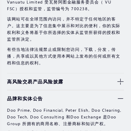
Vanuatu Limited 受瓦努阿图金融服务委员会（ VU
FSC）授权和监管，监管编号为 700238。
该网站可在全球范围内访问，并不特定于任何地区的客
户。这主要是为了信息集中展示和对比的便利，你的实际
权利和义务将基于你所选择的实体从监管所获得的授权和
监管所决定。
有些当地法律法规禁止或限制您访问，下载，分发，传
播，共享或以其他方式使用本网站上发布的任何或所有文
档和信息的权利。
高风险交易产品风险披露
由于基础金融工具的价值和价格会有剧烈变动，股票，证
品牌和实体公告
券，期货，差价合约和其他金融产品交易涉及高风险，可
能会在短时间内发生超过您的初始投资的大额亏损。
Doo Prime, Doo Financial, Peter Elish, Doo Clearing,
过去的投资表现并不代表其未来的表现。
Doo Tech, Doo Consulting 和Doo Exchange 是Doo
Group 所拥有的商用名称、注册商标和知识产权。
在与我们进行任何交易之前，请确保您完全了解使用相应