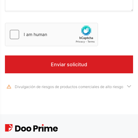
Divulgación de riesgos de productos comerciales de alto riesgo
Debido a los cambios drásticos en el valor y el precio de los instrumentos
financieros subyacentes, negociar acciones, valores, futuros, CFD y otros
productos financieros implica un alto riesgo y puede generar grandes pérdidas
que excedan su inversión inicial en un corto período de tiempo. El rendimiento
de la inversión pasada no es indicativo de su rendimiento futuro, asegúrese de
comprender completamente los riesgos de operar con el instrumento
financiero correspondiente antes de realizar cualquier transacción con