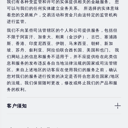
金融工具进行交易的风险。 如果您不了解此处说明的风
我们有各种受监管和许可的实体提供相关的金融服务。 您
险，则应寻求独立的专业建议。
可以与我们的任何实体建立业务关系。 所选择的实体意味
着您的交易账户，交易活动和资金只由这特定的监管机构
进行监管。
我们不向某些司法管辖区的个人和公司提供服务，包括但
不限于阿富汗、加拿大、刚果（金沙萨）、古巴、塞浦路
斯、香港、印度尼西亚、伊朗、马来西亚、朝鲜、新加
坡、苏丹、叙利亚、阿拉伯联合酋长国、美国和也门。 我
们网站上的信息和服务不适用于，并不应提供给在此类信
息和服务的发布违反各自当地法律法规的国家或司法管辖
区。来自上述地区的访客应在使用我们的服务之前，确认
您对我们的服务进行投资的决定是否符合您居住国家/地区
的法规。我们保留随时更改，修改或终止我们的产品和服
务的权利。
客户须知
此处显示的任何交易符号仅用于说明目的，不构成我们的
任何建议。 本网站上提供的任何评论，陈述，数据，信