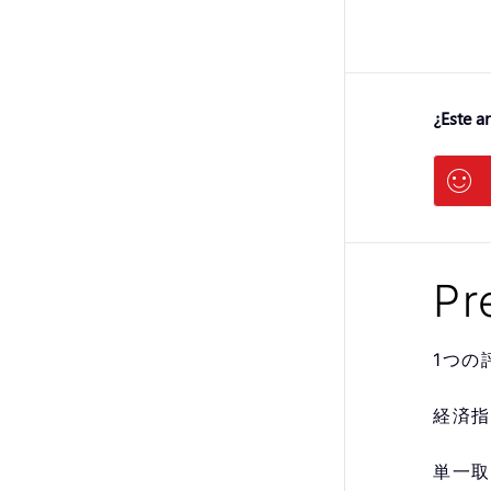
¿Este ar
Pr
1つの
経済指
単一取