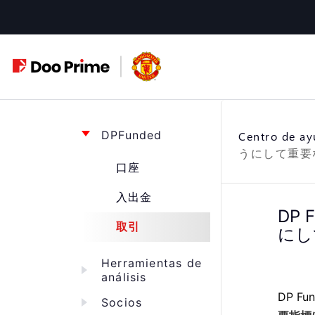
Saltar
al
contenido
DPFunded
Centro de a
うにして重要
口座
入出金
DP
取引
にし
Herramientas de
análisis
DP F
Socios