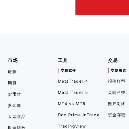
市场
工具
交易
交易软件
交易概览
证劵
MetaTrader 4
报价模型
期货
MetaTrader 5
尖端科技
货币对
MT4 vs MT5
账户对比
贵金属
Doo Prime InTrade
资金存取
大宗商品
TradingView
股票指数