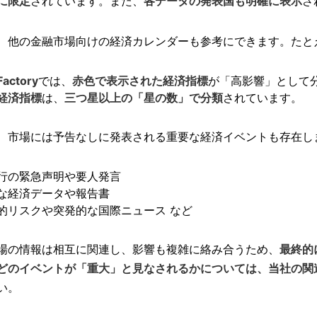
に限定
されています。また、
各データの発表国も明確に表示
さ
、他の金融市場向けの経済カレンダーも参考にできます。たと
Factory
では、
赤色で表示された経済指標
が「高影響」として
経済指標
は、
三つ星以上の「星の数」で分類
されています。
、市場には予告なしに発表される重要な経済イベントも存在し
行の緊急声明や要人発言
な経済データや報告書
的リスクや突発的な国際ニュース など
場の情報は相互に関連し、影響も複雑に絡み合うため、
最終的
どのイベントが「重大」と見なされるかについては、当社の関
い。