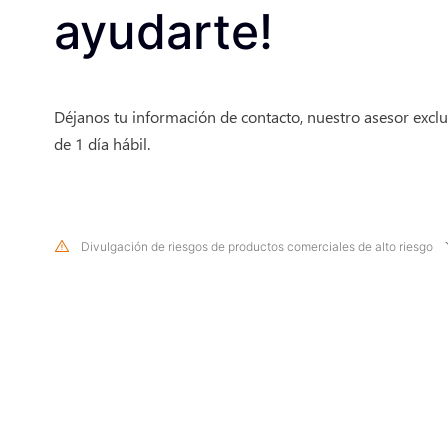
ayudarte!
Déjanos tu información de contacto, nuestro asesor exclu
de 1 día hábil.
Divulgación de riesgos de productos comerciales de alto riesgo
Debido a los cambios drásticos en el valor y el precio de los instrumentos f
subyacentes, negociar acciones, valores, futuros, CFD y otros productos fin
un alto riesgo y puede generar grandes pérdidas que excedan su inversión i
período de tiempo. El rendimiento de la inversión pasada no es indicativo 
futuro, asegúrese de comprender completamente los riesgos de operar con
financiero correspondiente antes de realizar cualquier transacción con noso
comprende los riesgos descritos aquí, debe buscar asesoramiento profesio