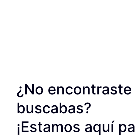
¿No encontraste 
buscabas?
¡Estamos aquí pa