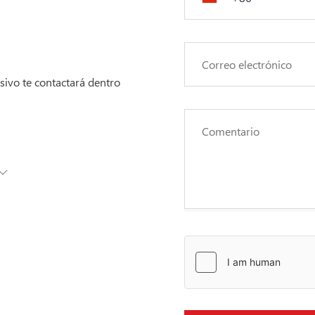
sivo te contactará dentro
inancieros
ancieros implica
nicial en un corto
de su rendimiento
 el instrumento
tros. Si no
nal independiente.